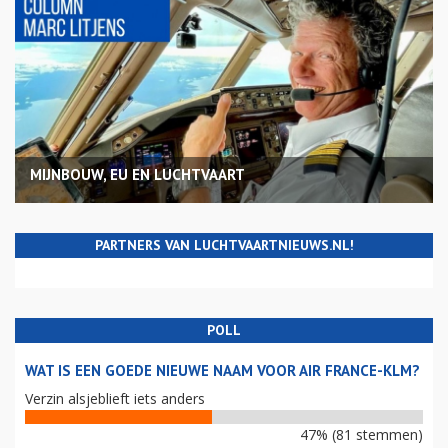
MIJNBOUW, EU EN LUCHTVAART
PARTNERS VAN LUCHTVAARTNIEUWS.NL!
POLL
WAT IS EEN GOEDE NIEUWE NAAM VOOR AIR FRANCE-KLM?
Verzin alsjeblieft iets anders
47% (81 stemmen)