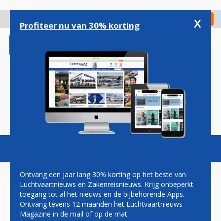
Overslaan
en
x
Digitaal Magazine
Registreer
Check in
naar
Profiteer nu van 30% korting
de
inhoud
gaan
Magazine
Podcasts
Vacatures
Toggl
naviga
Ontvang een jaar lang 30% korting op het beste van
Luchtvaartnieuws en Zakenreisnieuws. Krijg onbeperkt
toegang tot al het nieuws en de bijbehorende Apps.
DUTCH AVIATION GROUP
Ontvang tevens 12 maanden het Luchtvaartnieuws
Magazine in de mail of op de mat.