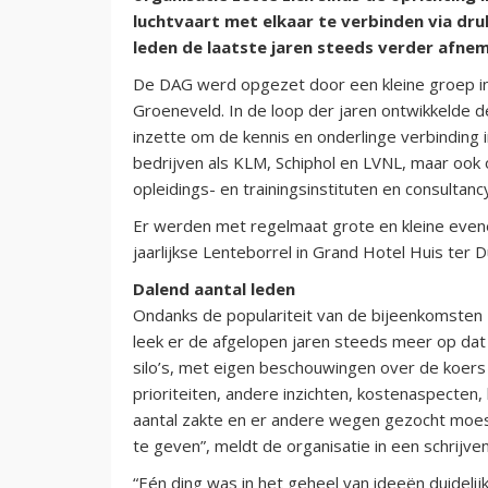
luchtvaart met elkaar te verbinden via dr
leden de laatste jaren steeds verder afne
De DAG werd opgezet door een kleine groep in
Groeneveld. In de loop der jaren ontwikkelde de
inzette om de kennis en onderlinge verbinding 
bedrijven als KLM, Schiphol en LVNL, maar ook 
opleidings- en trainingsinstituten en consulta
Er werden met regelmaat grote en kleine eve
jaarlijkse Lenteborrel in Grand Hotel Huis ter
Dalend aantal leden
Ondanks de populariteit van de bijeenkomsten 
leek er de afgelopen jaren steeds meer op dat 
silo’s, met eigen beschouwingen over de koers
prioriteiten, andere inzichten, kostenaspecten, 
aantal zakte en er andere wegen gezocht moe
te geven”, meldt de organisatie in een schrijve
“Eén ding was in het geheel van ideeën duideli