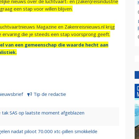
ijke nieuws over de luchtvaart- en (zaken)reisindustrie
raag een stap voor willen blijven.
Luchtvaartnieuws Magazine en Zakenreisnieuws.nl krijg
e ervaring die je steeds een stap voorsprong geeft.
el van een gemeenschap die waarde hecht aan
listiek.
nieuwsbrief
Tip de redactie
 tak SAS op laatste moment afgeblazen
elen nadat piloot 70.000 xtc-pillen smokkelde