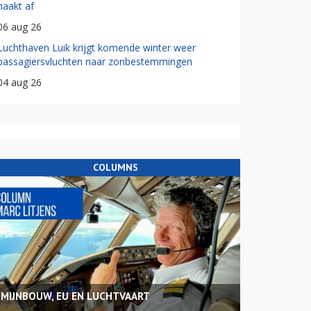
haakt af
06 aug 26
Luchthaven Luik krijgt komende winter weer
passagiersvluchten naar zonbestemmingen
04 aug 26
COLUMNS
MIJNBOUW, EU EN LUCHTVAART