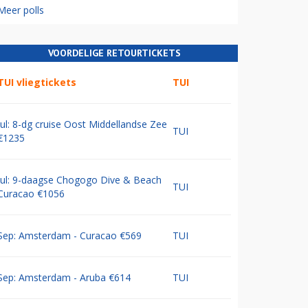
Meer polls
VOORDELIGE RETOURTICKETS
TUI vliegtickets
TUI
Jul: 8-dg cruise Oost Middellandse Zee
TUI
€1235
Jul: 9-daagse Chogogo Dive & Beach
TUI
Curacao €1056
Sep: Amsterdam - Curacao €569
TUI
Sep: Amsterdam - Aruba €614
TUI