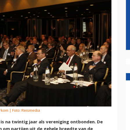
erkom
| Foto: Reismedia
s na twintig jaar als vereniging ontbonden. De
in om partijen uit de gehele breedte van de