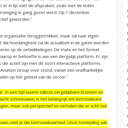
t er in lijn met de afspraken, zoals met de leden
ereniging in gang gezet werd. Op 1 december
ctief geworden.”
ke organisatie teruggetrokken, maar zal naar eigen
t die hoedanigheid zal de actualiteit in de gaten worden
cteren op de ontwikkelingen. De mate en het format
arop er behoefte is aan een dergelijk platform. Er zijn
ie actief zijn met dit soort interactieve platforms .
h Aviation Group voor stond, vanuit een onafhankelijke
uden op het geheel van de sector.”
r. In een tijd waarin talloze vergelijkbare bronnen en
acht schreeuwen, is het belangrijk om betrouwbare
ngen, maar ook perspectief en verhalen die er echt toe
ieuws vind je die betrouwbaarheid. Onze toewijding aan