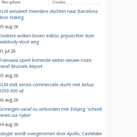
Best gelezen
Crashes
KLM annuleert meerdere vluchten naar Barcelona
door staking
05 aug 26
Donkere wolken boven IndiGo: prijsvechter doet
widebody-vloot weg
31 jul 26
Transavia opent komende winter nieuwe route
vanaf Brussels Airport
05 aug 26
KLM stelt eerste commerciële vlucht met Airbus
A350-900 uit
06 aug 26
Groningen vanaf nu verbonden met Esbjerg: 'scheelt
zeven uur rijden'
04 aug 26
easyJet wordt overgenomen door Apollo, Castlelake