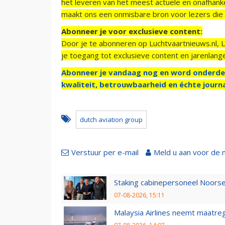
het leveren van het meest actuele en onafhankel
maakt ons een onmisbare bron voor lezers die g
Abonneer je voor exclusieve content:
Door je te abonneren op Luchtvaartnieuws.nl, 
je toegang tot exclusieve content en jarenlang
Abonneer je vandaag nog en word onderde
kwaliteit, betrouwbaarheid en échte journa
dutch aviation group
Verstuur per e-mail
Meld u aan voor de 
Staking cabinepersoneel Noorse
07-08-2026, 15:11
Malaysia Airlines neemt maatreg