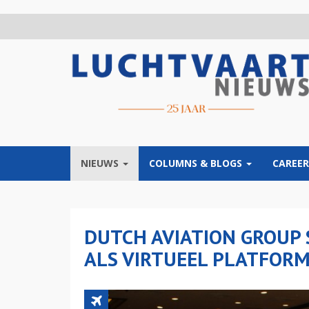
Overslaan
en
naar
de
inhoud
gaan
NIEUWS
COLUMNS & BLOGS
CAREER
DUTCH AVIATION GROUP 
ALS VIRTUEEL PLATFOR