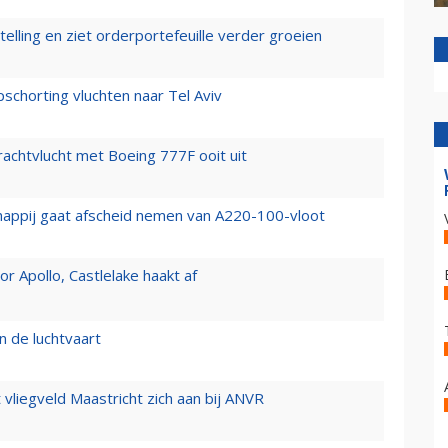
elling en ziet orderportefeuille verder groeien
chorting vluchten naar Tel Aviv
vrachtvlucht met Boeing 777F ooit uit
happij gaat afscheid nemen van A220-100-vloot
 Apollo, Castlelake haakt af
n de luchtvaart
t vliegveld Maastricht zich aan bij ANVR