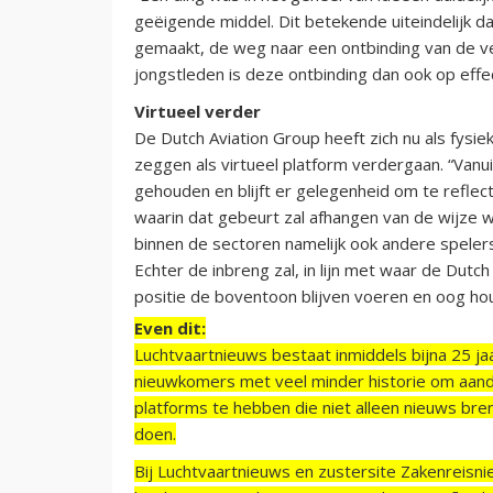
geëigende middel. Dit betekende uiteindelijk da
gemaakt, de weg naar een ontbinding van de v
jongstleden is deze ontbinding dan ook op effe
Virtueel verder
De Dutch Aviation Group heeft zich nu als fysie
zeggen als virtueel platform verdergaan. “Vanui
gehouden en blijft er gelegenheid om te refle
waarin dat gebeurt zal afhangen van de wijze wa
binnen de sectoren namelijk ook andere spelers d
Echter de inbreng zal, in lijn met waar de Dutc
positie de boventoon blijven voeren en oog ho
Even dit:
Luchtvaartnieuws bestaat inmiddels bijna 25 jaa
nieuwkomers met veel minder historie om aand
platforms te hebben die niet alleen nieuws bre
doen.
Bij Luchtvaartnieuws en zustersite Zakenreisn