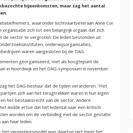
ukbezochte bijeenkomsten, maar zag het aantal
men.
itiatiefnemers, waaronder luchtvaartveteraan Anne Cor
 organisatie zich tot een belangrijk orgaan dat zich
in de sector te vergroten. De leden bestonden uit
onderzoeksinstituten, onderwijsorganisaties,
ncybedrijven waren aangesloten bij de DAG.
nementen georganiseerd, met als hoogtepunt de
 Duin in Noordwijk en het DAG-symposium in november.
zag het DAG-bestuur dat de tijden veranderen. “Het
partijen zich aan het terugtrekken waren in hun eigen
 en het bestaansrecht van de sector. Andere
het leidde ertoe dat het ledental naar een kritisch
sten worden om de verbinding met de sector gestalte
n aan haar leden.
jk: het verenigingsmodel was daartoe niet meer het