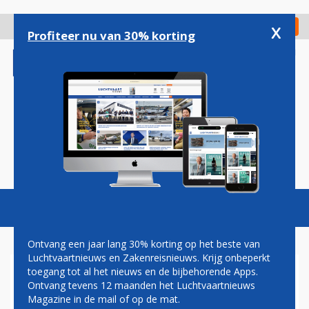
Overslaan
en
x
Digitaal Magazine
Registreer
Check in
naar
Profiteer nu van 30% korting
de
inhoud
gaan
Magazine
Podcasts
Vacatures
Toggl
naviga
Ontvang een jaar lang 30% korting op het beste van
Luchtvaartnieuws en Zakenreisnieuws. Krijg onbeperkt
toegang tot al het nieuws en de bijbehorende Apps.
DUTCH AVIATION GROUP
Ontvang tevens 12 maanden het Luchtvaartnieuws
Magazine in de mail of op de mat.