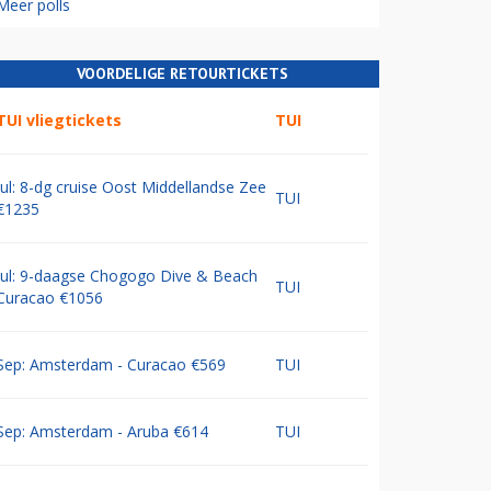
Meer polls
VOORDELIGE RETOURTICKETS
TUI vliegtickets
TUI
Jul: 8-dg cruise Oost Middellandse Zee
TUI
€1235
Jul: 9-daagse Chogogo Dive & Beach
TUI
Curacao €1056
Sep: Amsterdam - Curacao €569
TUI
Sep: Amsterdam - Aruba €614
TUI