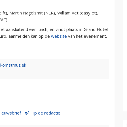
lft), Martin Nagelsmit (NLR), William Vet (easyJet),
EAC).
t aansluitend een lunch, en vindt plaats in Grand Hotel
euro, aanmelden kan op de
website
van het evenement.
toekomstmuziek
nieuwsbrief
Tip de redactie