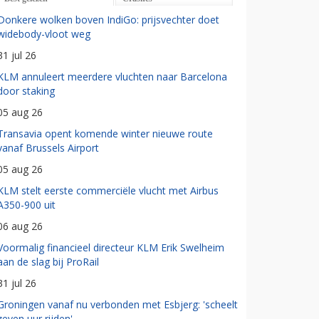
Donkere wolken boven IndiGo: prijsvechter doet
widebody-vloot weg
31 jul 26
KLM annuleert meerdere vluchten naar Barcelona
door staking
05 aug 26
Transavia opent komende winter nieuwe route
vanaf Brussels Airport
05 aug 26
KLM stelt eerste commerciële vlucht met Airbus
A350-900 uit
06 aug 26
Voormalig financieel directeur KLM Erik Swelheim
aan de slag bij ProRail
31 jul 26
Groningen vanaf nu verbonden met Esbjerg: 'scheelt
zeven uur rijden'