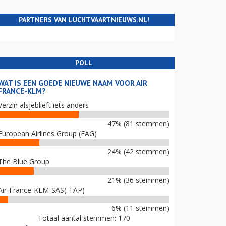
PARTNERS VAN LUCHTVAARTNIEUWS.NL!
POLL
WAT IS EEN GOEDE NIEUWE NAAM VOOR AIR
FRANCE-KLM?
Verzin alsjeblieft iets anders
47% (81 stemmen)
European Airlines Group (EAG)
24% (42 stemmen)
The Blue Group
21% (36 stemmen)
Air-France-KLM-SAS(-TAP)
6% (11 stemmen)
Totaal aantal stemmen: 170