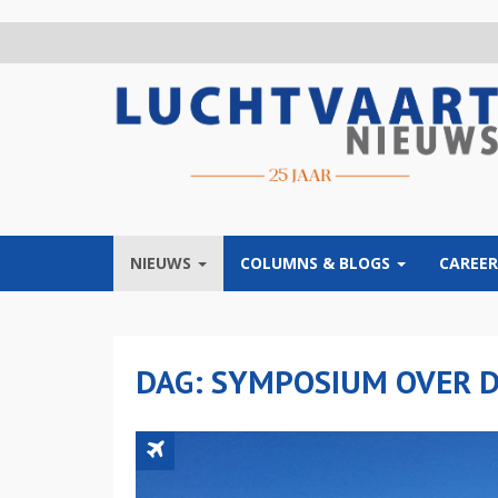
Overslaan
en
naar
de
inhoud
gaan
NIEUWS
COLUMNS & BLOGS
CAREER
DAG: SYMPOSIUM OVER 