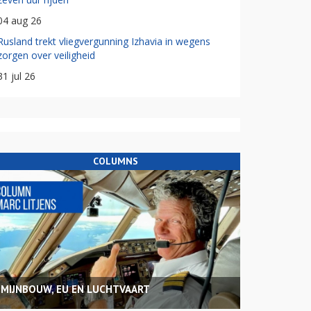
04 aug 26
Rusland trekt vliegvergunning Izhavia in wegens
zorgen over veiligheid
31 jul 26
COLUMNS
MIJNBOUW, EU EN LUCHTVAART