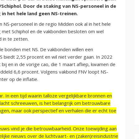
chiphol. Door de staking van NS-personeel in de
in het hele land geen NS-treinen.
n NS-personeel in de regio Midden ook al in het hele
eg met Schiphol en de vakbonden besloten om wel
 in te zetten.
n de bonden met NS. De vakbonden willen een
S biedt 2,55 procent en wil niet verder gaan. In 2022
ij en in de vorige cao, die 1 maart afliep, kwamen de
ddeld 6,6 procent. Volgens vakbond FNV loopt NS-
er op de inflatie.
r. In een tijd waarin talloze vergelijkbare bronnen en
acht schreeuwen, is het belangrijk om betrouwbare
ngen, maar ook perspectief en verhalen die er echt toe
ieuws vind je die betrouwbaarheid. Onze toewijding aan
ijke nieuws over de luchtvaart- en (zaken)reisindustrie