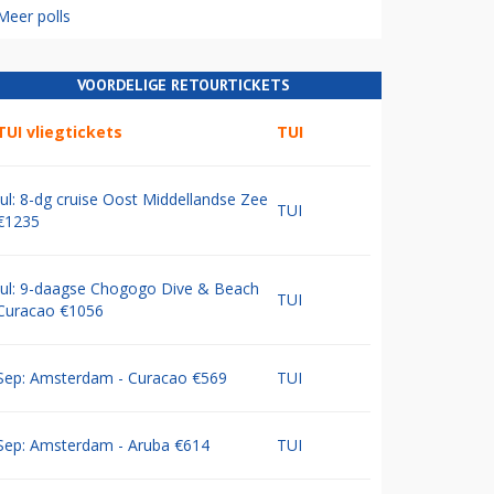
Meer polls
VOORDELIGE RETOURTICKETS
TUI vliegtickets
TUI
Jul: 8-dg cruise Oost Middellandse Zee
TUI
€1235
Jul: 9-daagse Chogogo Dive & Beach
TUI
Curacao €1056
Sep: Amsterdam - Curacao €569
TUI
Sep: Amsterdam - Aruba €614
TUI