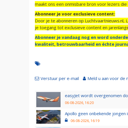
maakt ons een onmisbare bron voor lezers die g
Abonneer je voor exclusieve content:
Door je te abonneren op Luchtvaartnieuws.nl, 
je toegang tot exclusieve content en jarenlang
Abonneer je vandaag nog en word onderde
kwaliteit, betrouwbaarheid en échte journa
Verstuur per e-mail
Meld u aan voor de 
easyJet wordt overgenomen door
06-08-2026, 16:20
Apollo geen onbekende jongen i
06-08-2026, 16:19