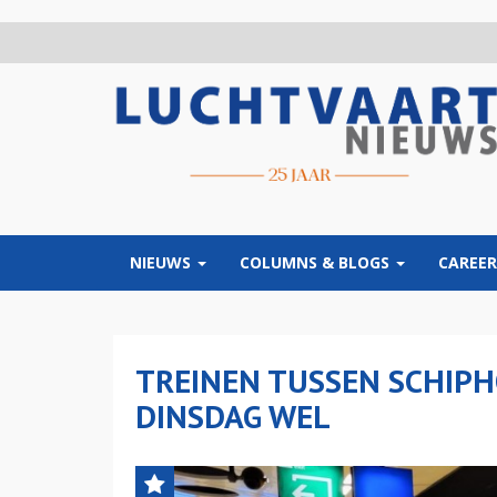
Overslaan
en
naar
de
inhoud
gaan
NIEUWS
COLUMNS & BLOGS
CAREER
TREINEN TUSSEN SCHIP
DINSDAG WEL