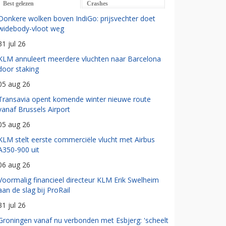
Best gelezen
Crashes
Donkere wolken boven IndiGo: prijsvechter doet
widebody-vloot weg
31 jul 26
KLM annuleert meerdere vluchten naar Barcelona
door staking
05 aug 26
Transavia opent komende winter nieuwe route
vanaf Brussels Airport
05 aug 26
KLM stelt eerste commerciële vlucht met Airbus
A350-900 uit
06 aug 26
Voormalig financieel directeur KLM Erik Swelheim
aan de slag bij ProRail
31 jul 26
Groningen vanaf nu verbonden met Esbjerg: 'scheelt