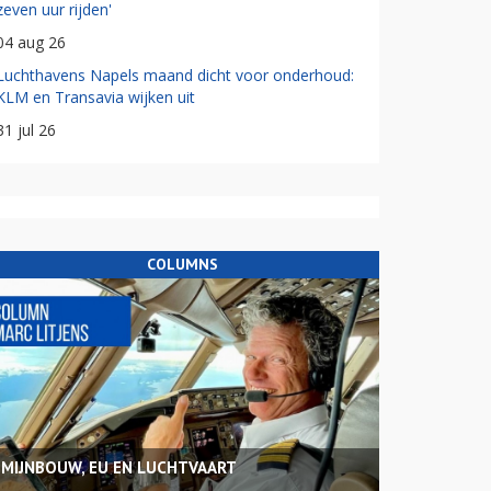
zeven uur rijden'
04 aug 26
Luchthavens Napels maand dicht voor onderhoud:
KLM en Transavia wijken uit
31 jul 26
COLUMNS
MIJNBOUW, EU EN LUCHTVAART