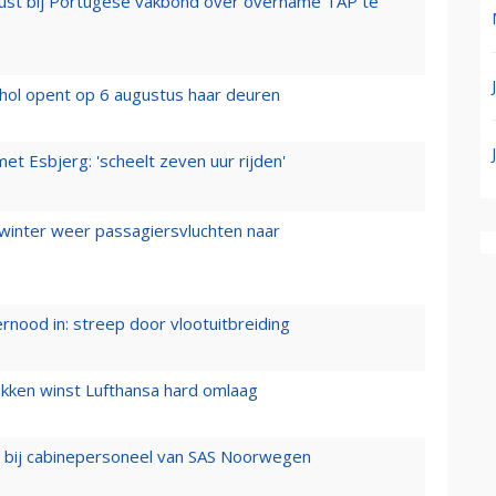
rust bij Portugese vakbond over overname TAP te
hol opent op 6 augustus haar deuren
t Esbjerg: 'scheelt zeven uur rijden'
 winter weer passagiersvluchten naar
ernood in: streep door vlootuitbreiding
ukken winst Lufthansa hard omlaag
 bij cabinepersoneel van SAS Noorwegen