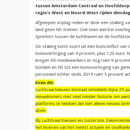
tussen Amsterdam Centraal en Hoofddorp/S
regio's West en Noord-West rijden dinsdag 
Afgelopen vrijdag reden er door een staking va
land geen NS-treinen. Ook toen werd in overl
Sprinters tussen de luchthaven en de hoofdstad
De staking komt voort uit een loonconflict va
loonsverhoging van 4 procent, plus 120 euro. N
kregen NS-medewerkers er nog ruim 9 procent b
bonden en NS tot een loonsverhoging van gemi
personeel echter sinds 2019 ruim 5 procent acht
Even dit:
Luchtvaartnieuws bestaat inmiddels bijna 25 jaa
nieuwkomers met veel minder historie om aand
platforms te hebben die niet alleen nieuws bre
doen.
Bij Luchtvaartnieuws en zustersite Zakenreisn
het leveren van het meest actuele en onafhankel