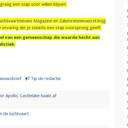
raag een stap voor willen blijven.
Luchtvaartnieuws Magazine en Zakenreisnieuws.nl krijg
e ervaring die je steeds een stap voorsprong geeft.
el van een gemeenschap die waarde hecht aan
listiek.
nieuwsbrief
Tip de redactie
 Apollo, Castlelake haakt af
n de luchtvaart