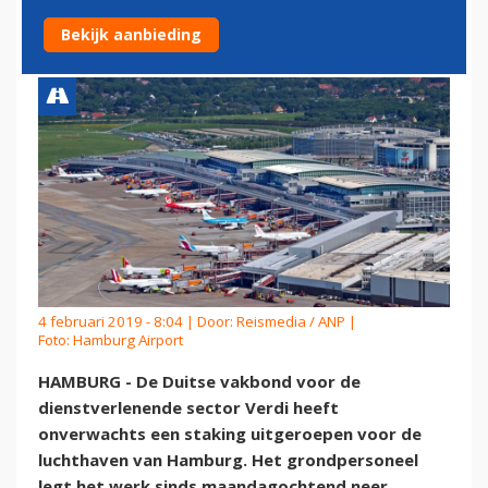
STAAKT
Bekijk aanbieding
4 februari 2019 - 8:04 | Door:
Reismedia / ANP
|
Foto: Hamburg Airport
HAMBURG - De Duitse vakbond voor de
dienstverlenende sector Verdi heeft
onverwachts een staking uitgeroepen voor de
luchthaven van Hamburg. Het grondpersoneel
legt het werk sinds maandagochtend neer.