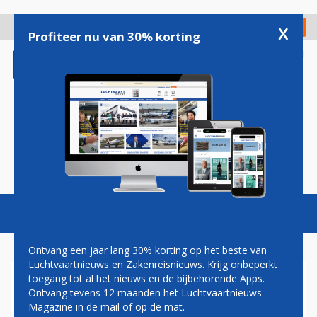
Overslaan
en
x
Digitaal Magazine
Registreer
Check in
naar
Profiteer nu van 30% korting
de
inhoud
gaan
Magazine
Podcasts
Vacatures
Toggl
naviga
Ontvang een jaar lang 30% korting op het beste van
Luchtvaartnieuws en Zakenreisnieuws. Krijg onbeperkt
toegang tot al het nieuws en de bijbehorende Apps.
GRONDPERSONEEL
Ontvang tevens 12 maanden het Luchtvaartnieuws
LUCHTHAVEN HAMBURG
Magazine in de mail of op de mat.