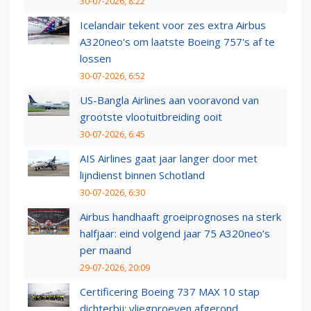
30-07-2026, 8:22
Icelandair tekent voor zes extra Airbus
A320neo's om laatste Boeing 757's af te
lossen
30-07-2026, 6:52
US-Bangla Airlines aan vooravond van
grootste vlootuitbreiding ooit
30-07-2026, 6:45
AIS Airlines gaat jaar langer door met
lijndienst binnen Schotland
30-07-2026, 6:30
Airbus handhaaft groeiprognoses na sterk
halfjaar: eind volgend jaar 75 A320neo’s
per maand
29-07-2026, 20:09
Certificering Boeing 737 MAX 10 stap
dichterbij: vliegproeven afgerond