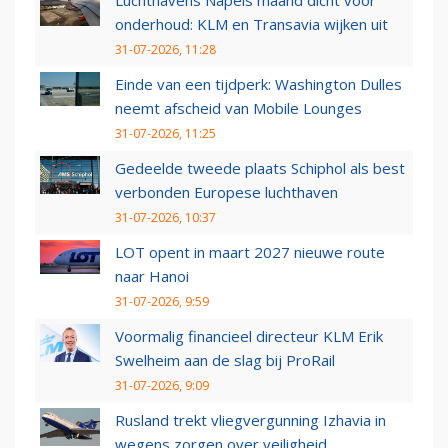
Luchthavens Napels maand dicht voor
onderhoud: KLM en Transavia wijken uit
31-07-2026, 11:28
Einde van een tijdperk: Washington Dulles
neemt afscheid van Mobile Lounges
31-07-2026, 11:25
Gedeelde tweede plaats Schiphol als best
verbonden Europese luchthaven
31-07-2026, 10:37
LOT opent in maart 2027 nieuwe route
naar Hanoi
31-07-2026, 9:59
Voormalig financieel directeur KLM Erik
Swelheim aan de slag bij ProRail
31-07-2026, 9:09
Rusland trekt vliegvergunning Izhavia in
wegens zorgen over veiligheid