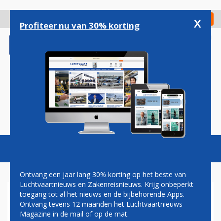
Overslaan
en
x
Digitaal Magazine
Registreer
Check in
naar
Profiteer nu van 30% korting
de
inhoud
gaan
Magazine
Podcasts
Vacatures
Toggl
naviga
Ontvang een jaar lang 30% korting op het beste van
Luchtvaartnieuws en Zakenreisnieuws. Krijg onbeperkt
toegang tot al het nieuws en de bijbehorende Apps.
'INTERNATIONALE
Ontvang tevens 12 maanden het Luchtvaartnieuws
LUCHTHAVEN DAMASCUS
Magazine in de mail of op de mat.