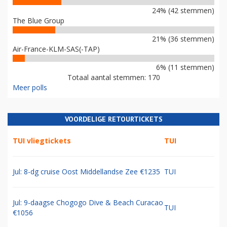
24% (42 stemmen)
The Blue Group
21% (36 stemmen)
Air-France-KLM-SAS(-TAP)
6% (11 stemmen)
Totaal aantal stemmen: 170
Meer polls
VOORDELIGE RETOURTICKETS
TUI vliegtickets
TUI
Jul: 8-dg cruise Oost Middellandse Zee €1235
TUI
Jul: 9-daagse Chogogo Dive & Beach Curacao
TUI
€1056