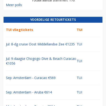
Totaal aantal stemmen: 170
Meer polls
VOORDELIGE RETOURTICKETS
TUI vliegtickets
TUI
Jul: 8-dg cruise Oost Middellandse Zee €1235
TUI
Jul: 9-daagse Chogogo Dive & Beach Curacao
TUI
€1056
Sep: Amsterdam - Curacao €569
TUI
Sep: Amsterdam - Aruba €614
TUI