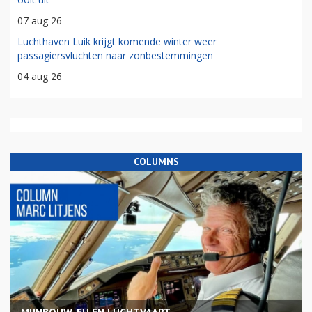
07 aug 26
Luchthaven Luik krijgt komende winter weer
passagiersvluchten naar zonbestemmingen
04 aug 26
COLUMNS