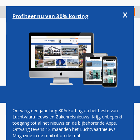
Overslaan
en
x
Digitaal Magazine
Registreer
Check in
naar
Profiteer nu van 30% korting
de
inhoud
gaan
Magazine
Podcasts
Vacatures
Toggl
naviga
Ontvang een jaar lang 30% korting op het beste van
Luchtvaartnieuws en Zakenreisnieuws. Krijg onbeperkt
toegang tot al het nieuws en de bijbehorende Apps.
KABINET BESLUIT: SCHIPHOL
Ontvang tevens 12 maanden het Luchtvaartnieuws
MOET MET 12 PROCENT
Magazine in de mail of op de mat.