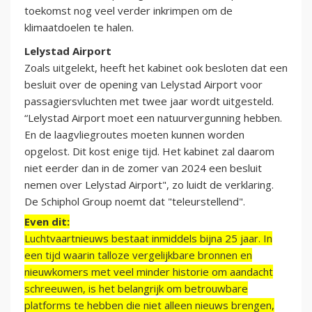
toekomst nog veel verder inkrimpen om de
klimaatdoelen te halen.
Lelystad Airport
Zoals uitgelekt, heeft het kabinet ook besloten dat een
besluit over de opening van Lelystad Airport voor
passagiersvluchten met twee jaar wordt uitgesteld.
“Lelystad Airport moet een natuurvergunning hebben.
En de laagvliegroutes moeten kunnen worden
opgelost. Dit kost enige tijd. Het kabinet zal daarom
niet eerder dan in de zomer van 2024 een besluit
nemen over Lelystad Airport", zo luidt de verklaring.
De Schiphol Group noemt dat "teleurstellend".
Even dit:
Luchtvaartnieuws bestaat inmiddels bijna 25 jaar. In
een tijd waarin talloze vergelijkbare bronnen en
nieuwkomers met veel minder historie om aandacht
schreeuwen, is het belangrijk om betrouwbare
platforms te hebben die niet alleen nieuws brengen,