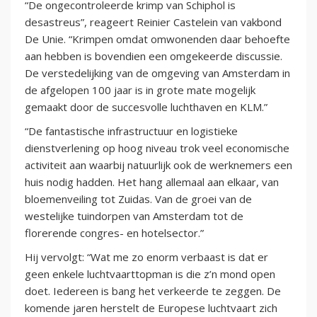
“De ongecontroleerde krimp van Schiphol is
desastreus”, reageert Reinier Castelein van vakbond
De Unie. “Krimpen omdat omwonenden daar behoefte
aan hebben is bovendien een omgekeerde discussie.
De verstedelijking van de omgeving van Amsterdam in
de afgelopen 100 jaar is in grote mate mogelijk
gemaakt door de succesvolle luchthaven en KLM.”
“De fantastische infrastructuur en logistieke
dienstverlening op hoog niveau trok veel economische
activiteit aan waarbij natuurlijk ook de werknemers een
huis nodig hadden. Het hang allemaal aan elkaar, van
bloemenveiling tot Zuidas. Van de groei van de
westelijke tuindorpen van Amsterdam tot de
florerende congres- en hotelsector.”
Hij vervolgt: “Wat me zo enorm verbaast is dat er
geen enkele luchtvaarttopman is die z’n mond open
doet. Iedereen is bang het verkeerde te zeggen. De
komende jaren herstelt de Europese luchtvaart zich