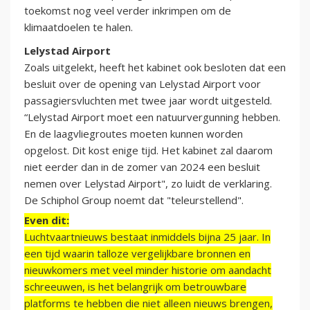
toekomst nog veel verder inkrimpen om de
klimaatdoelen te halen.
Lelystad Airport
Zoals uitgelekt, heeft het kabinet ook besloten dat een
besluit over de opening van Lelystad Airport voor
passagiersvluchten met twee jaar wordt uitgesteld.
“Lelystad Airport moet een natuurvergunning hebben.
En de laagvliegroutes moeten kunnen worden
opgelost. Dit kost enige tijd. Het kabinet zal daarom
niet eerder dan in de zomer van 2024 een besluit
nemen over Lelystad Airport", zo luidt de verklaring.
De Schiphol Group noemt dat "teleurstellend".
Even dit:
Luchtvaartnieuws bestaat inmiddels bijna 25 jaar. In
een tijd waarin talloze vergelijkbare bronnen en
nieuwkomers met veel minder historie om aandacht
schreeuwen, is het belangrijk om betrouwbare
platforms te hebben die niet alleen nieuws brengen,