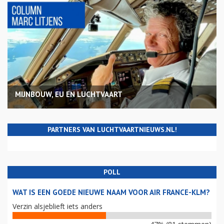
MIJNBOUW, EU EN LUCHTVAART
PARTNERS VAN LUCHTVAARTNIEUWS.NL!
POLL
WAT IS EEN GOEDE NIEUWE NAAM VOOR AIR FRANCE-KLM?
Verzin alsjeblieft iets anders