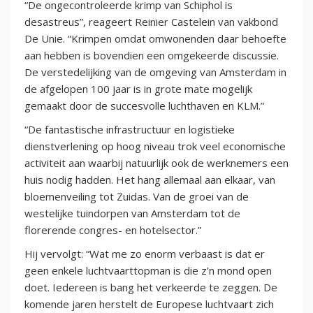
“De ongecontroleerde krimp van Schiphol is
desastreus”, reageert Reinier Castelein van vakbond
De Unie. “Krimpen omdat omwonenden daar behoefte
aan hebben is bovendien een omgekeerde discussie.
De verstedelijking van de omgeving van Amsterdam in
de afgelopen 100 jaar is in grote mate mogelijk
gemaakt door de succesvolle luchthaven en KLM.”
“De fantastische infrastructuur en logistieke
dienstverlening op hoog niveau trok veel economische
activiteit aan waarbij natuurlijk ook de werknemers een
huis nodig hadden. Het hang allemaal aan elkaar, van
bloemenveiling tot Zuidas. Van de groei van de
westelijke tuindorpen van Amsterdam tot de
florerende congres- en hotelsector.”
Hij vervolgt: “Wat me zo enorm verbaast is dat er
geen enkele luchtvaarttopman is die z’n mond open
doet. Iedereen is bang het verkeerde te zeggen. De
komende jaren herstelt de Europese luchtvaart zich