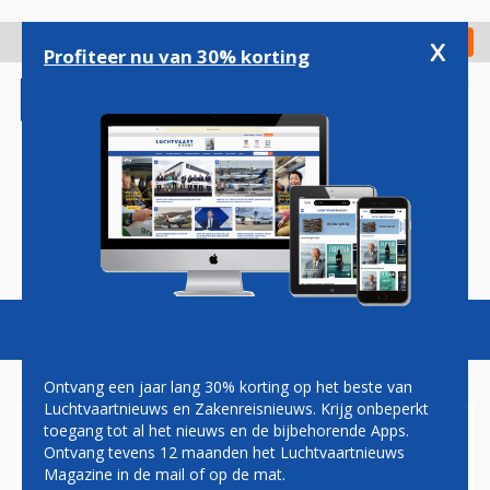
Overslaan
en
x
Digitaal Magazine
Registreer
Check in
naar
Profiteer nu van 30% korting
de
inhoud
gaan
Magazine
Podcasts
Vacatures
Toggl
naviga
Ontvang een jaar lang 30% korting op het beste van
Luchtvaartnieuws en Zakenreisnieuws. Krijg onbeperkt
toegang tot al het nieuws en de bijbehorende Apps.
KABINET BESLUIT: SCHIPHOL
Ontvang tevens 12 maanden het Luchtvaartnieuws
MOET MET 12 PROCENT
Magazine in de mail of op de mat.