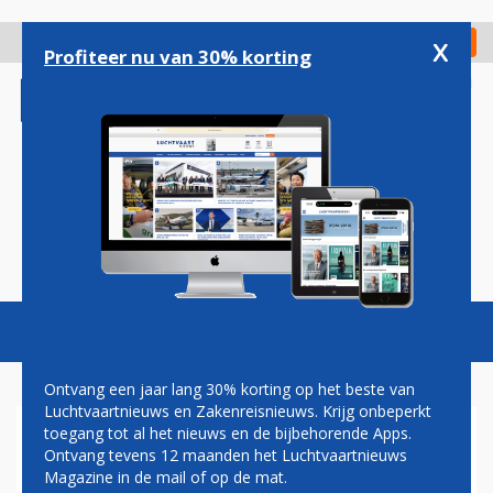
Overslaan
en
x
Digitaal Magazine
Registreer
Check in
naar
Profiteer nu van 30% korting
de
inhoud
gaan
Magazine
Podcasts
Vacatures
Toggl
naviga
Ontvang een jaar lang 30% korting op het beste van
Luchtvaartnieuws en Zakenreisnieuws. Krijg onbeperkt
toegang tot al het nieuws en de bijbehorende Apps.
KEMPEN AIRPORT LANGER
Ontvang tevens 12 maanden het Luchtvaartnieuws
MET
Magazine in de mail of op de mat.