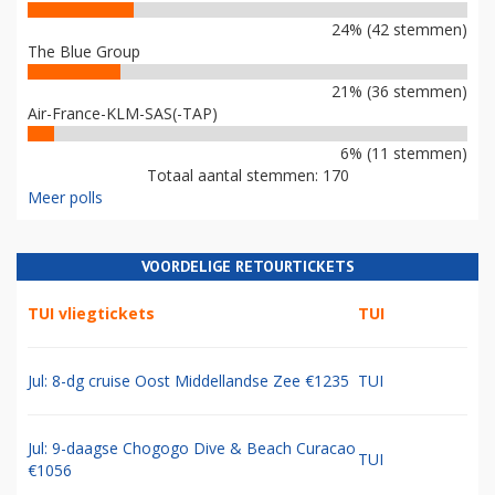
24% (42 stemmen)
The Blue Group
21% (36 stemmen)
Air-France-KLM-SAS(-TAP)
6% (11 stemmen)
Totaal aantal stemmen: 170
Meer polls
VOORDELIGE RETOURTICKETS
TUI vliegtickets
TUI
Jul: 8-dg cruise Oost Middellandse Zee €1235
TUI
Jul: 9-daagse Chogogo Dive & Beach Curacao
TUI
€1056