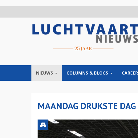
Overslaan
en
naar
de
inhoud
gaan
NIEUWS
COLUMNS & BLOGS
CAREER
MAANDAG DRUKSTE DAG 