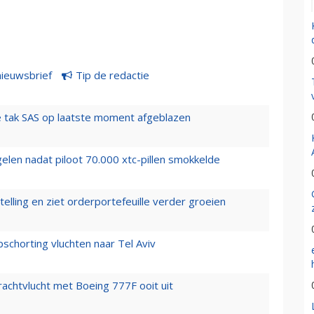
nieuwsbrief
Tip de redactie
 tak SAS op laatste moment afgeblazen
elen nadat piloot 70.000 xtc-pillen smokkelde
elling en ziet orderportefeuille verder groeien
chorting vluchten naar Tel Aviv
vrachtvlucht met Boeing 777F ooit uit