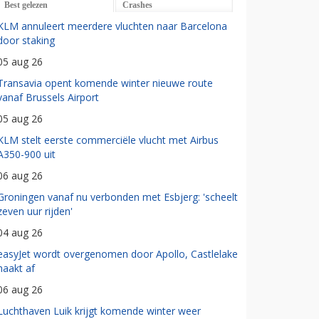
Best gelezen
Crashes
KLM annuleert meerdere vluchten naar Barcelona
door staking
05 aug 26
Transavia opent komende winter nieuwe route
vanaf Brussels Airport
05 aug 26
KLM stelt eerste commerciële vlucht met Airbus
A350-900 uit
06 aug 26
Groningen vanaf nu verbonden met Esbjerg: 'scheelt
zeven uur rijden'
04 aug 26
easyJet wordt overgenomen door Apollo, Castlelake
haakt af
06 aug 26
Luchthaven Luik krijgt komende winter weer