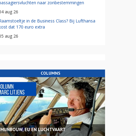
passagiersvluchten naar zonbestemmingen
04 aug 26
Raamstoeltje in de Business Class? Bij Lufthansa
kost dat 170 euro extra
05 aug 26
COLUMNS
MIJNBOUW, EU EN LUCHTVAART