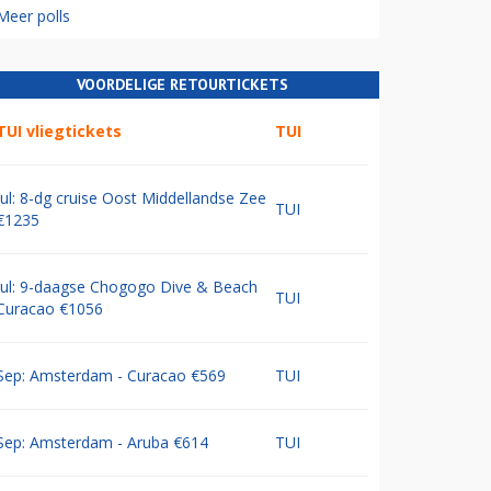
Meer polls
VOORDELIGE RETOURTICKETS
TUI vliegtickets
TUI
Jul: 8-dg cruise Oost Middellandse Zee
TUI
€1235
Jul: 9-daagse Chogogo Dive & Beach
TUI
Curacao €1056
Sep: Amsterdam - Curacao €569
TUI
Sep: Amsterdam - Aruba €614
TUI