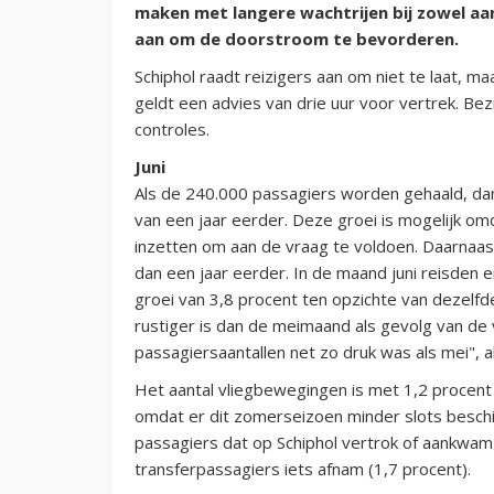
maken met langere wachtrijen bij zowel aan
aan om de doorstroom te bevorderen.
Schiphol raadt reizigers aan om niet te laat, m
geldt een advies van drie uur voor vertrek. Be
controles.
Juni
Als de 240.000 passagiers worden gehaald, dan 
van een jaar eerder. Deze groei is mogelijk om
inzetten om aan de vraag te voldoen. Daarnaast
dan een jaar eerder. In de maand juni reisden er
groei van 3,8 procent ten opzichte van dezelfd
rustiger is dan de meimaand als gevolg van de v
passagiersaantallen net zo druk was als mei", a
Het aantal vliegbewegingen is met 1,2 procent
omdat er dit zomerseizoen minder slots beschikb
passagiers dat op Schiphol vertrok of aankwam n
transferpassagiers iets afnam (1,7 procent).