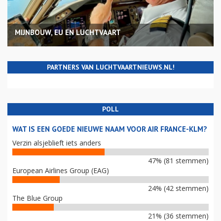
MIJNBOUW, EU EN LUCHTVAART
PARTNERS VAN LUCHTVAARTNIEUWS.NL!
POLL
WAT IS EEN GOEDE NIEUWE NAAM VOOR AIR FRANCE-KLM?
Verzin alsjeblieft iets anders
47% (81 stemmen)
European Airlines Group (EAG)
24% (42 stemmen)
The Blue Group
21% (36 stemmen)