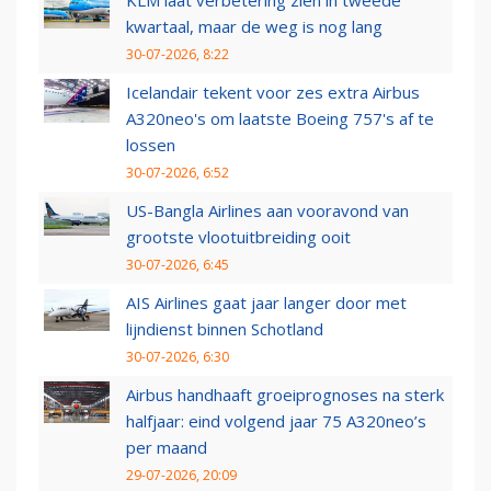
KLM laat verbetering zien in tweede
kwartaal, maar de weg is nog lang
30-07-2026, 8:22
Icelandair tekent voor zes extra Airbus
A320neo's om laatste Boeing 757's af te
lossen
30-07-2026, 6:52
US-Bangla Airlines aan vooravond van
grootste vlootuitbreiding ooit
30-07-2026, 6:45
AIS Airlines gaat jaar langer door met
lijndienst binnen Schotland
30-07-2026, 6:30
Airbus handhaaft groeiprognoses na sterk
halfjaar: eind volgend jaar 75 A320neo’s
per maand
29-07-2026, 20:09