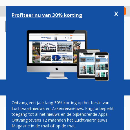
Overslaan
en
x
Digitaal Magazine
Registreer
Check in
naar
Profiteer nu van 30% korting
de
inhoud
gaan
Magazine
Podcasts
Vacatures
Toggl
naviga
Ontvang een jaar lang 30% korting op het beste van
Luchtvaartnieuws en Zakenreisnieuws. Krijg onbeperkt
toegang tot al het nieuws en de bijbehorende Apps.
VLIEGVERKEER EINDHOVEN
Ontvang tevens 12 maanden het Luchtvaartnieuws
STILGELEGD OM MIST
Magazine in de mail of op de mat.