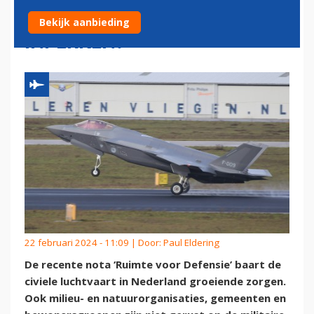
CIVIELE LUCHTVAART
Bekijk aanbieding
INPERKEN?
22 februari 2024 - 11:09 | Door:
Paul Eldering
De recente nota ‘Ruimte voor Defensie’ baart de
civiele luchtvaart in Nederland groeiende zorgen.
Ook milieu- en natuurorganisaties, gemeenten en