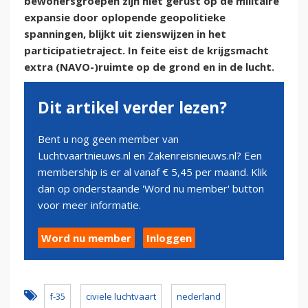
bewonersgroepen zijn niet gerust op de militaire
expansie door oplopende geopolitieke
spanningen, blijkt uit zienswijzen in het
participatietraject. In feite eist de krijgsmacht
extra (NAVO-)ruimte op de grond en in de lucht.
Dit artikel verder lezen?
Bent u nog geen member van
Luchtvaartnieuws.nl en Zakenreisnieuws.nl? Een
membership is er al vanaf € 5,45 per maand. Klik
dan op onderstaande 'Word nu member' button
voor meer informatie.
Word nu member
Inloggen
f-35
civiele luchtvaart
nederland