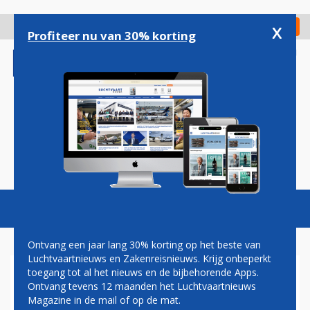
Overslaan
en
x
Digitaal Magazine
Registreer
Check in
naar
Profiteer nu van 30% korting
de
inhoud
gaan
Magazine
Podcasts
Vacatures
Toggl
naviga
Ontvang een jaar lang 30% korting op het beste van
Luchtvaartnieuws en Zakenreisnieuws. Krijg onbeperkt
toegang tot al het nieuws en de bijbehorende Apps.
ZORGEN OVER EXTRA RUIMTE
Ontvang tevens 12 maanden het Luchtvaartnieuws
VOOR DEFENSIE: GAAT F-35
Magazine in de mail of op de mat.