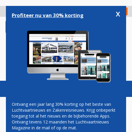
Overslaan
en
x
Digitaal Magazine
Registreer
Check in
naar
Profiteer nu van 30% korting
de
inhoud
gaan
Magazine
Podcasts
Vacatures
Toggl
naviga
Ontvang een jaar lang 30% korting op het beste van
Luchtvaartnieuws en Zakenreisnieuws. Krijg onbeperkt
toegang tot al het nieuws en de bijbehorende Apps.
OOK CORENDON BEVESTIGT
Ontvang tevens 12 maanden het Luchtvaartnieuws
DEELNAME AAN CAREER
Magazine in de mail of op de mat.