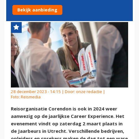
EXPERIENCE 2024
Bekijk aanbieding
28 december 2023 - 14:15 | Door:
onze redactie
|
Foto: Reismedia
Reisorganisatie Corendon is ook in 2024 weer
aanwezig op de jaarlijkse Career Experience. Het
evenement vindt op zaterdag 2 maart plaats in
de Jaarbeurs in Utrecht. Verschillende bedrijven,
opleiders en sprekers maken de dag tot een ware