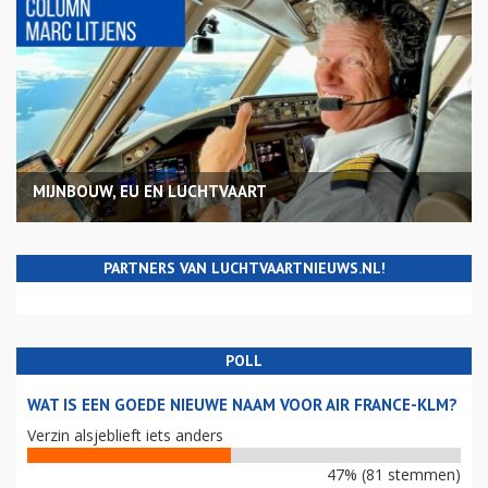
MIJNBOUW, EU EN LUCHTVAART
PARTNERS VAN LUCHTVAARTNIEUWS.NL!
POLL
WAT IS EEN GOEDE NIEUWE NAAM VOOR AIR FRANCE-KLM?
Verzin alsjeblieft iets anders
47% (81 stemmen)