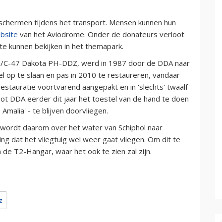
eschermen tijdens het transport. Mensen kunnen hun
bsite
van het Aviodrome. Onder de donateurs verloot
te kunnen bekijken in het themapark.
-3/C-47 Dakota PH-DDZ, werd in 1987 door de DDA naar
l op te slaan en pas in 2010 te restaureren, vandaar
restauratie voortvarend aangepakt en in 'slechts' twaalf
oot DDA eerder dit jaar het toestel van de hand te doen
malia' - te blijven doorvliegen.
 wordt daarom over het water van Schiphol naar
ing dat het vliegtuig wel weer gaat vliegen. Om dit te
n de T2-Hangar, waar het ook te zien zal zijn.
z