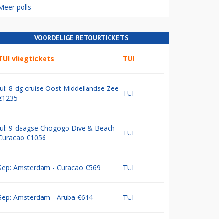
Meer polls
VOORDELIGE RETOURTICKETS
TUI vliegtickets
TUI
Jul: 8-dg cruise Oost Middellandse Zee
TUI
€1235
Jul: 9-daagse Chogogo Dive & Beach
TUI
Curacao €1056
Sep: Amsterdam - Curacao €569
TUI
Sep: Amsterdam - Aruba €614
TUI