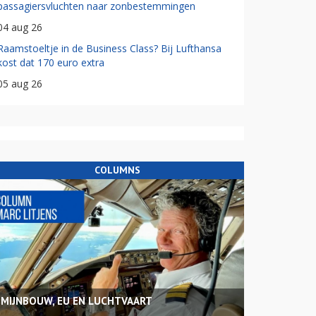
passagiersvluchten naar zonbestemmingen
04 aug 26
Raamstoeltje in de Business Class? Bij Lufthansa
kost dat 170 euro extra
05 aug 26
COLUMNS
MIJNBOUW, EU EN LUCHTVAART