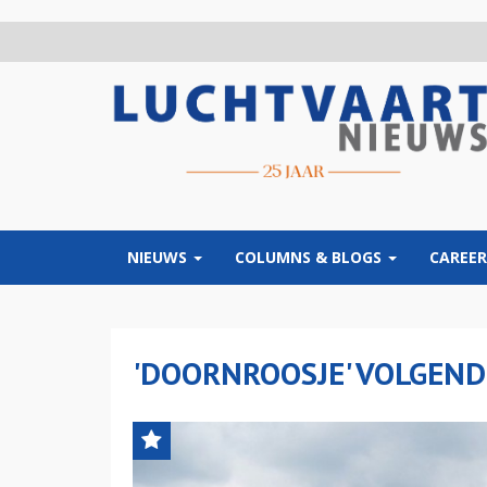
Overslaan
en
naar
de
inhoud
gaan
NIEUWS
COLUMNS & BLOGS
CAREER
'DOORNROOSJE' VOLGEN