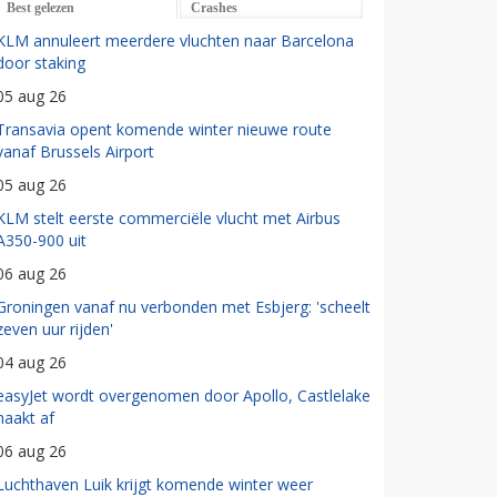
Best gelezen
Crashes
KLM annuleert meerdere vluchten naar Barcelona
door staking
05 aug 26
Transavia opent komende winter nieuwe route
vanaf Brussels Airport
05 aug 26
KLM stelt eerste commerciële vlucht met Airbus
A350-900 uit
06 aug 26
Groningen vanaf nu verbonden met Esbjerg: 'scheelt
zeven uur rijden'
04 aug 26
easyJet wordt overgenomen door Apollo, Castlelake
haakt af
06 aug 26
Luchthaven Luik krijgt komende winter weer