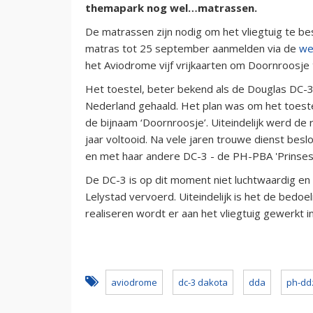
themapark nog wel…matrassen.
De matrassen zijn nodig om het vliegtuig te b
matras tot 25 september aanmelden via de
we
het Aviodrome vijf vrijkaarten om Doornroosje 
Het toestel, beter bekend als de Douglas DC
Nederland gehaald. Het plan was om het toeste
de bijnaam ‘Doornroosje’. Uiteindelijk werd de 
jaar voltooid. Na vele jaren trouwe dienst besl
en met haar andere DC-3 - de PH-PBA 'Prinses A
De DC-3 is op dit moment niet luchtwaardig en
Lelystad vervoerd. Uiteindelijk is het de bedoel
realiseren wordt er aan het vliegtuig gewerkt i
aviodrome
dc-3 dakota
dda
ph-dd