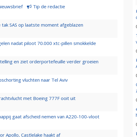
nieuwsbrief
Tip de redactie
 tak SAS op laatste moment afgeblazen
elen nadat piloot 70.000 xtc-pillen smokkelde
elling en ziet orderportefeuille verder groeien
chorting vluchten naar Tel Aviv
vrachtvlucht met Boeing 777F ooit uit
happij gaat afscheid nemen van A220-100-vloot
 Apollo, Castlelake haakt af