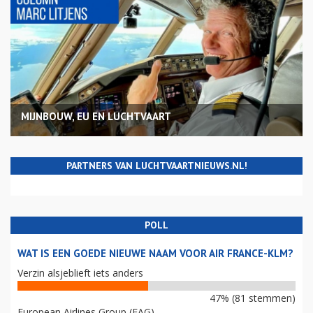
MIJNBOUW, EU EN LUCHTVAART
PARTNERS VAN LUCHTVAARTNIEUWS.NL!
POLL
WAT IS EEN GOEDE NIEUWE NAAM VOOR AIR FRANCE-KLM?
Verzin alsjeblieft iets anders
47% (81 stemmen)
European Airlines Group (EAG)