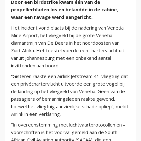
Door een birdstrike kwam één van de
propellerbladen los en belandde in de cabine,
waar een ravage werd aangericht.
Het incident vond plaats bij de nadering van Venetia
Mine Airport, het vliegveld bij de grote Venetia-
diamantmijn van De Beers in het noordoosten van
Zuid-Afrika. Het toestel voerde een chartervlucht uit
vanuit Johannesburg met een onbekend aantal
inzittenden aan boord.
“Gisteren raakte een Airlink Jetstream 41-vliegtuig dat
een privéchartervlucht uitvoerde een grote vogel bij
de landing op het vliegveld van Venetia. Geen van de
passagiers of bemanningsleden raakte gewond,
hoewel het vliegtuig aanzienlijke schade opliep”, meldt
Airlink in een verklaring.
“In overeenstemming met luchtvaartprotocollen en -
voorschriften is het voorval gemeld aan de South
African Civil Aviation Authority (SACAA), die een