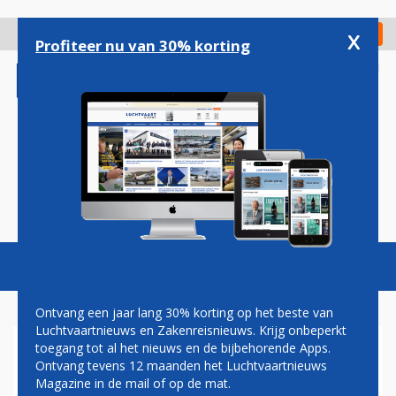
Overslaan
en
x
Digitaal Magazine
Registreer
Check in
naar
Profiteer nu van 30% korting
de
inhoud
gaan
Magazine
Podcasts
Vacatures
Toggl
naviga
Ontvang een jaar lang 30% korting op het beste van
Luchtvaartnieuws en Zakenreisnieuws. Krijg onbeperkt
toegang tot al het nieuws en de bijbehorende Apps.
IN BEELD: PROPELLERBLAD
Ontvang tevens 12 maanden het Luchtvaartnieuws
KOMT LOS NA BOTSING MET
Magazine in de mail of op de mat.