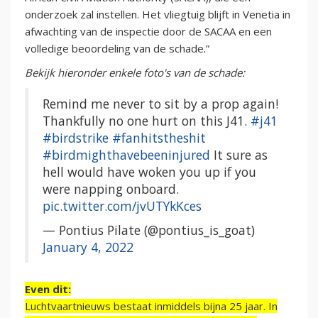
onderzoek zal instellen. Het vliegtuig blijft in Venetia in
afwachting van de inspectie door de SACAA en een
volledige beoordeling van de schade.”
Bekijk hieronder enkele foto's van de schade:
Remind me never to sit by a prop again!
Thankfully no one hurt on this J41.
#j41
#birdstrike
#fanhitstheshit
#birdmighthavebeeninjured
It sure as
hell would have woken you up if you
were napping onboard.
pic.twitter.com/jvUTYkKces
— Pontius Pilate (@pontius_is_goat)
January 4, 2022
Even dit:
Luchtvaartnieuws bestaat inmiddels bijna 25 jaar. In