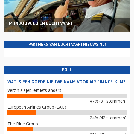
MIJNBOUW, EU EN LUCHTVAART
PARTNERS VAN LUCHTVAARTNIEUWS.NL!
POLL
WAT IS EEN GOEDE NIEUWE NAAM VOOR AIR FRANCE-KLM?
Verzin alsjeblieft iets anders
47% (81 stemmen)
European Airlines Group (EAG)
24% (42 stemmen)
The Blue Group