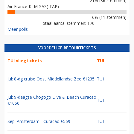
21% (36 stemmen)
Air-France-KLM-SAS(-TAP)
6% (11 stemmen)
Totaal aantal stemmen: 170
Meer polls
VOORDELIGE RETOURTICKETS
TUI vliegtickets
TUI
Jul: 8-dg cruise Oost Middellandse Zee €1235
TUI
Jul: 9-daagse Chogogo Dive & Beach Curacao
TUI
€1056
Sep: Amsterdam - Curacao €569
TUI