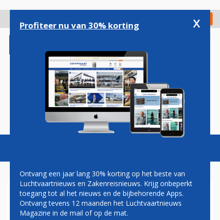
Overslaan
en
x
Digitaal Magazine
Registreer
Check in
naar
Profiteer nu van 30% korting
de
inhoud
gaan
Magazine
Podcasts
Vacatures
Toggl
naviga
Ontvang een jaar lang 30% korting op het beste van
Luchtvaartnieuws en Zakenreisnieuws. Krijg onbeperkt
toegang tot al het nieuws en de bijbehorende Apps.
LUCHTVAARTAUTORITEIT:
Ontvang tevens 12 maanden het Luchtvaartnieuws
BOEING HEEFT NOG 'LANGE
Magazine in de mail of op de mat.