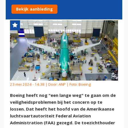
WEG' TE GAAN
Bekijk aanbieding
23 mei 2024 - 14:38 | Door:
ANP
| Foto: Boeing
Boeing heeft nog "een lange weg" te gaan om de
veiligheidsproblemen bij het concern op te
lossen. Dat heeft het hoofd van de Amerikaanse
luchtvaartautoriteit Federal Aviation
Administration (FAA) gezegd. De toezichthouder