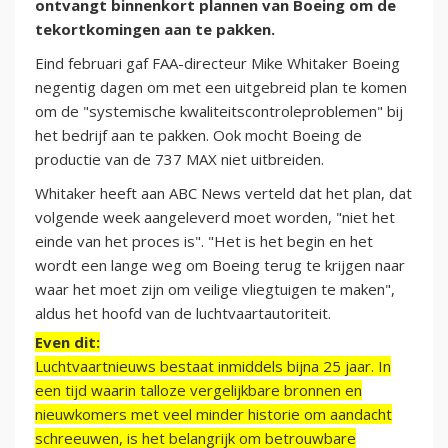
ontvangt binnenkort plannen van Boeing om de
tekortkomingen aan te pakken.
Eind februari gaf FAA-directeur Mike Whitaker Boeing
negentig dagen om met een uitgebreid plan te komen
om de "systemische kwaliteitscontroleproblemen" bij
het bedrijf aan te pakken. Ook mocht Boeing de
productie van de 737 MAX niet uitbreiden.
Whitaker heeft aan ABC News verteld dat het plan, dat
volgende week aangeleverd moet worden, "niet het
einde van het proces is". "Het is het begin en het
wordt een lange weg om Boeing terug te krijgen naar
waar het moet zijn om veilige vliegtuigen te maken",
aldus het hoofd van de luchtvaartautoriteit.
Even dit:
Luchtvaartnieuws bestaat inmiddels bijna 25 jaar. In
een tijd waarin talloze vergelijkbare bronnen en
nieuwkomers met veel minder historie om aandacht
schreeuwen, is het belangrijk om betrouwbare