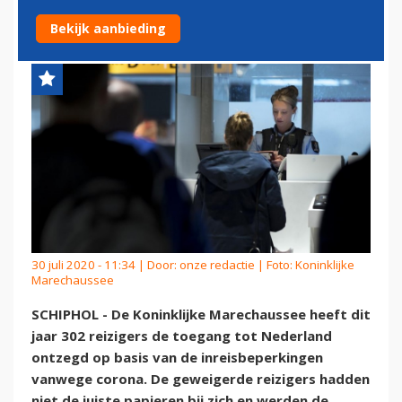
VANWEGE CORONA
Bekijk aanbieding
30 juli 2020 - 11:34 | Door:
onze redactie
| Foto: Koninklijke
Marechaussee
SCHIPHOL - De Koninklijke Marechaussee heeft dit
jaar 302 reizigers de toegang tot Nederland
ontzegd op basis van de inreisbeperkingen
vanwege corona. De geweigerde reizigers hadden
niet de juiste papieren bij zich en werden de