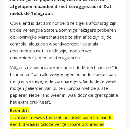
afgelopen maanden direct teruggestuurd. Dat
meldt de Telegraaf.
Opvallend is dat zo’n honderd reizigers afkomstig zijn
uit de Verenigde Staten. Sommige reizigers proberen
de Koninklijke Marechaussee te slim af te zijn bij de
controle, aldus een woordvoerder. “Maar als
documenten niet in orde zijn, moeten we
onverbiddelijk mensen terugsturen.”
Volgens de woordvoerder heeft de Marechaussee “de
handen vol” aan alle weigeringen en onderzoeken aan
de grens vanwege de coronaregels. Sinds deze week
mogen geliefden van buiten Europa met de juiste
papieren Nederland weer in, waardoor de grenspolitie
het extra druk heeft.
Even dit:
Luchtvaartnieuws bestaat inmiddels bijna 25 jaar. In
een tijd waarin talloze vergelijkbare bronnen en