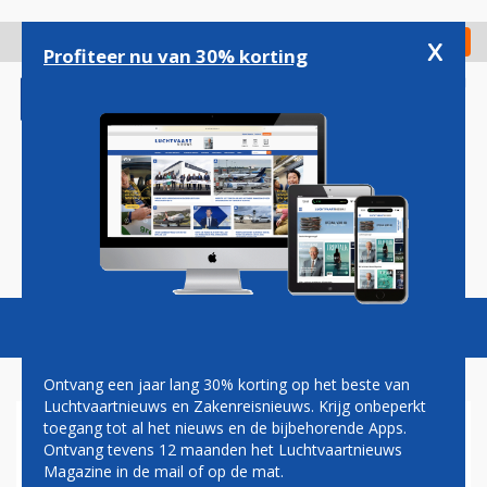
Overslaan
en
x
Digitaal Magazine
Registreer
Check in
naar
Profiteer nu van 30% korting
de
inhoud
gaan
Magazine
Podcasts
Vacatures
Toggl
naviga
Ontvang een jaar lang 30% korting op het beste van
Luchtvaartnieuws en Zakenreisnieuws. Krijg onbeperkt
toegang tot al het nieuws en de bijbehorende Apps.
NEDERLAND WEIGERDE 302
Ontvang tevens 12 maanden het Luchtvaartnieuws
REIZIGERS BIJ DE GRENS
Magazine in de mail of op de mat.