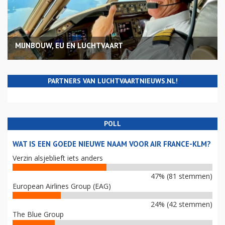
MIJNBOUW, EU EN LUCHTVAART
PARTNERS VAN LUCHTVAARTNIEUWS.NL!
POLL
WAT IS EEN GOEDE NIEUWE NAAM VOOR AIR FRANCE-KLM?
Verzin alsjeblieft iets anders
47% (81 stemmen)
European Airlines Group (EAG)
24% (42 stemmen)
The Blue Group