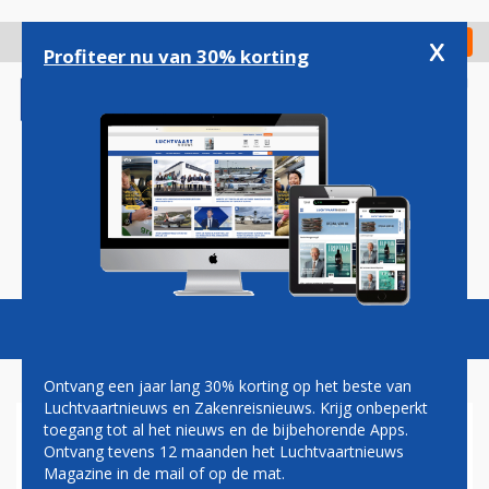
Overslaan
en
x
Digitaal Magazine
Registreer
Check in
naar
Profiteer nu van 30% korting
de
inhoud
gaan
Magazine
Podcasts
Vacatures
Toggl
naviga
Ontvang een jaar lang 30% korting op het beste van
Luchtvaartnieuws en Zakenreisnieuws. Krijg onbeperkt
toegang tot al het nieuws en de bijbehorende Apps.
ONTPLOFFINGEN IN
Ontvang tevens 12 maanden het Luchtvaartnieuws
VERTREKHAL
Magazine in de mail of op de mat.