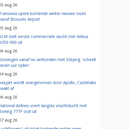
05 aug 26
Transavia opent komende winter nieuwe route
vanaf Brussels Airport
05 aug 26
KLM stelt eerste commerciële vlucht met Airbus
A350-900 uit
06 aug 26
Groningen vanaf nu verbonden met Esbjerg: 'scheelt
zeven uur rijden'
04 aug 26
easyJet wordt overgenomen door Apollo, Castlelake
haakt af
06 aug 26
National Airlines voert langste vrachtvlucht met
Boeing 777F ooit uit
07 aug 26
Luchthaven Luik krijgt komende winter weer