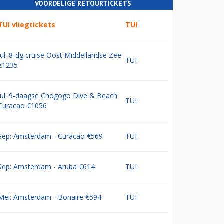
VOORDELIGE RETOURTICKETS
TUI vliegtickets
TUI
Jul: 8-dg cruise Oost Middellandse Zee
TUI
€1235
Jul: 9-daagse Chogogo Dive & Beach
TUI
Curacao €1056
Sep: Amsterdam - Curacao €569
TUI
Sep: Amsterdam - Aruba €614
TUI
Mei: Amsterdam - Bonaire €594
TUI