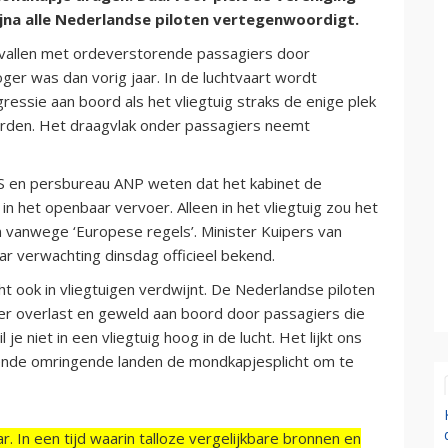
ijna alle Nederlandse piloten vertegenwoordigt.
orvallen met ordeverstorende passagiers door
ger was dan vorig jaar. In de luchtvaart wordt
ssie aan boord als het vliegtuig straks de enige plek
den. Het draagvlak onder passagiers neemt
 en persbureau ANP weten dat het kabinet de
n het openbaar vervoer. Alleen in het vliegtuig zou het
n vanwege ‘Europese regels’. Minister Kuipers van
ar verwachting dinsdag officieel bekend.
t ook in vliegtuigen verdwijnt. De Nederlandse piloten
eer overlast en geweld aan boord door passagiers die
 niet in een vliegtuig hoog in de lucht. Het lijkt ons
illende omringende landen de mondkapjesplicht om te
r. In een tijd waarin talloze vergelijkbare bronnen en