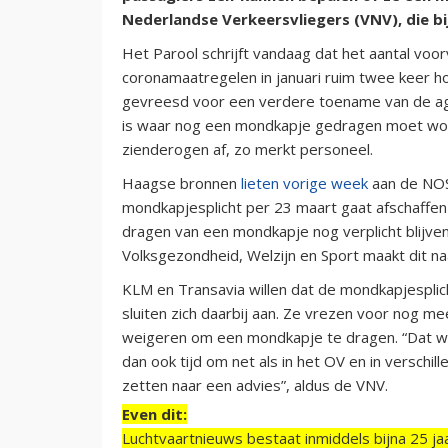
Nederlandse Verkeersvliegers (VNV), die b
Het Parool schrijft vandaag dat het aantal vo
coronamaatregelen in januari ruim twee keer ho
gevreesd voor een verdere toename van de agre
is waar nog een mondkapje gedragen moet wor
zienderogen af, zo merkt personeel.
Haagse bronnen
lieten vorige week
aan de NOS
mondkapjesplicht per 23 maart gaat afschaffen i
dragen van een mondkapje nog verplicht blijve
Volksgezondheid, Welzijn en Sport maakt dit na
KLM en Transavia willen dat de mondkapjesplich
sluiten zich daarbij aan. Ze vrezen voor nog m
weigeren om een mondkapje te dragen. “Dat wil je
dan ook tijd om net als in het OV en in versch
zetten naar een advies”, aldus de VNV.
Even dit:
Luchtvaartnieuws bestaat inmiddels bijna 25 jaa