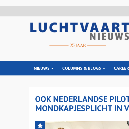
Overslaan
en
naar
de
inhoud
gaan
NIEUWS
COLUMNS & BLOGS
CAREER
OOK NEDERLANDSE PILOT
MONDKAPJESPLICHT IN V