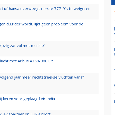
er: Lufthansa overweegt eerste 777-9’s te weigeren
iegen duurder wordt, lijkt geen probleem voor de
ipzig zat vol met munitie'
lucht met Airbus A350-900 uit
 volgend jaar meer rechtstreekse vluchten vanaf
j keren voor geplaagd Air India
r Aviapartner op Luik Airport