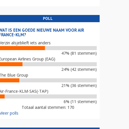
POLL
WAT IS EEN GOEDE NIEUWE NAAM VOOR AIR
FRANCE-KLM?
Verzin alsjeblieft iets anders
47% (81 stemmen)
European Airlines Group (EAG)
24% (42 stemmen)
The Blue Group
21% (36 stemmen)
Air-France-KLM-SAS(-TAP)
6% (11 stemmen)
Totaal aantal stemmen: 170
Meer polls