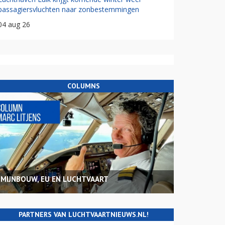
passagiersvluchten naar zonbestemmingen
04 aug 26
COLUMNS
MIJNBOUW, EU EN LUCHTVAART
PARTNERS VAN LUCHTVAARTNIEUWS.NL!