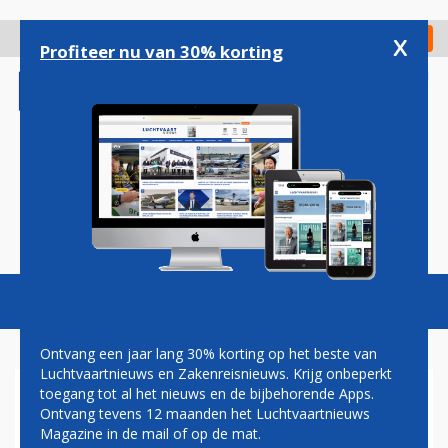
Overslaan
en
x
Digitaal Magazine
Registreer
Check in
naar
Profiteer nu van 30% korting
de
inhoud
gaan
Magazine
Podcasts
Vacatures
Toggl
naviga
Ontvang een jaar lang 30% korting op het beste van
Luchtvaartnieuws en Zakenreisnieuws. Krijg onbeperkt
toegang tot al het nieuws en de bijbehorende Apps.
OOSTENRIJK: GEEN
Ontvang tevens 12 maanden het Luchtvaartnieuws
VLIEGTICKETS MEER ONDER
Magazine in de mail of op de mat.