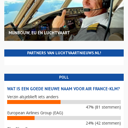
MIJNBOUW, EU EN LUCHTVAART
PARTNERS VAN LUCHTVAARTNIEUWS.NL!
POLL
WAT IS EEN GOEDE NIEUWE NAAM VOOR AIR FRANCE-KLM?
Verzin alsjeblieft iets anders
47% (81 stemmen)
European Airlines Group (EAG)
24% (42 stemmen)