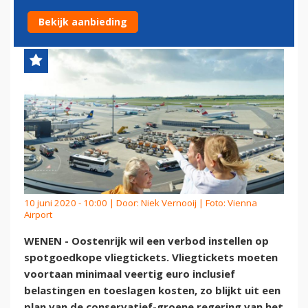
VEERTIG EURO
Bekijk aanbieding
10 juni 2020 - 10:00 | Door:
Niek Vernooij
| Foto: Vienna
Airport
WENEN - Oostenrijk wil een verbod instellen op
spotgoedkope vliegtickets. Vliegtickets moeten
voortaan minimaal veertig euro inclusief
belastingen en toeslagen kosten, zo blijkt uit een
plan van de conservatief-groene regering van het