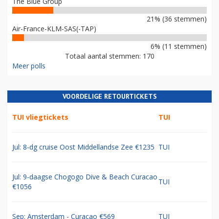
The Blue Group
21% (36 stemmen)
Air-France-KLM-SAS(-TAP)
6% (11 stemmen)
Totaal aantal stemmen: 170
Meer polls
VOORDELIGE RETOURTICKETS
TUI vliegtickets
TUI
Jul: 8-dg cruise Oost Middellandse Zee €1235
TUI
Jul: 9-daagse Chogogo Dive & Beach Curacao
TUI
€1056
Sep: Amsterdam - Curacao €569
TUI