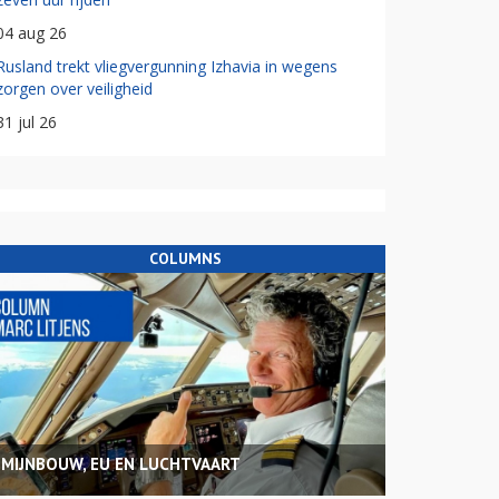
04 aug 26
Rusland trekt vliegvergunning Izhavia in wegens
zorgen over veiligheid
31 jul 26
COLUMNS
MIJNBOUW, EU EN LUCHTVAART