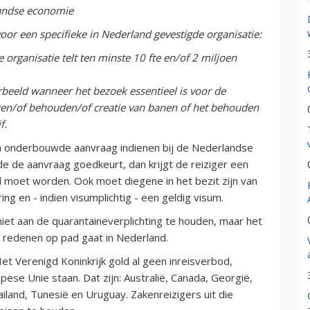
rlandse economie
oor een specifieke in Nederland gevestigde organisatie:
 organisatie telt ten minste 10 fte en/of 2 miljoen
orbeeld wanneer het bezoek essentieel is voor de
iten/of behouden/of creatie van banen of het behouden
f.
n onderbouwde aanvraag indienen bij de Nederlandse
de de aanvraag goedkeurt, dan krijgt de reiziger een
d moet worden. Ook moet diegene in het bezit zijn van
ng en - indien visumplichtig - een geldig visum.
 niet aan de quarantaineverplichting te houden, maar het
re redenen op pad gaat in Nederland.
t Verenigd Koninkrijk gold al geen inreisverbod,
pese Unie staan. Dat zijn: Australië, Canada, Georgië,
land, Tunesië en Uruguay. Zakenreizigers uit die