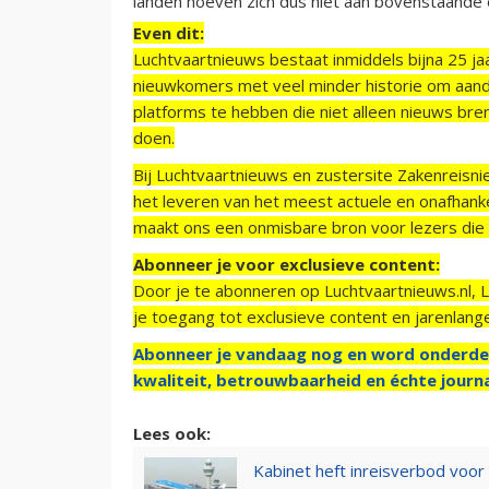
landen hoeven zich dus niet aan bovenstaande 
Even dit:
Luchtvaartnieuws bestaat inmiddels bijna 25 jaa
nieuwkomers met veel minder historie om aand
platforms te hebben die niet alleen nieuws bre
doen.
Bij Luchtvaartnieuws en zustersite Zakenreisn
het leveren van het meest actuele en onafhankel
maakt ons een onmisbare bron voor lezers die g
Abonneer je voor exclusieve content:
Door je te abonneren op Luchtvaartnieuws.nl, 
je toegang tot exclusieve content en jarenlang
Abonneer je vandaag nog en word onderde
kwaliteit, betrouwbaarheid en échte journa
Lees ook:
Kabinet heft inreisverbod voor