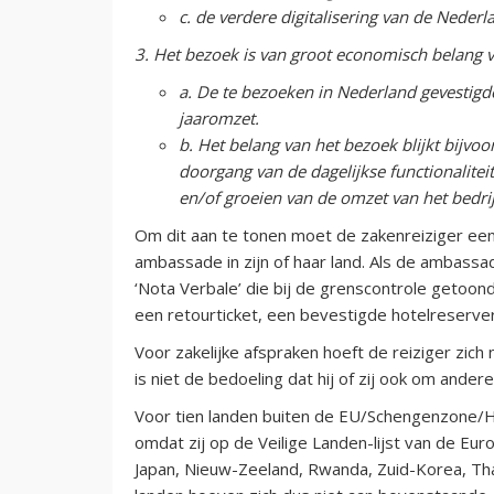
c. de verdere digitalisering van de Nede
3. Het bezoek is van groot economisch belang v
a. De te bezoeken in Nederland gevestigde
jaaromzet.
b. Het belang van het bezoek blijkt bijvo
doorgang van de dagelijkse functionalite
en/of groeien van de omzet van het bedrij
Om dit aan te tonen moet de zakenreiziger ee
ambassade in zijn of haar land. Als de ambassa
‘Nota Verbale’ die bij de grenscontrole getoon
een retourticket, een bevestigde hotelreserveri
Voor zakelijke afspraken hoeft de reiziger zich
is niet de bedoeling dat hij of zij ook om ande
Voor tien landen buiten de EU/Schengenzone/He
omdat zij op de Veilige Landen-lijst van de Euro
Japan, Nieuw-Zeeland, Rwanda, Zuid-Korea, Thai