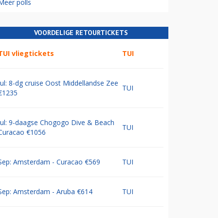
Meer polls
VOORDELIGE RETOURTICKETS
TUI vliegtickets
TUI
Jul: 8-dg cruise Oost Middellandse Zee
TUI
€1235
Jul: 9-daagse Chogogo Dive & Beach
TUI
Curacao €1056
Sep: Amsterdam - Curacao €569
TUI
Sep: Amsterdam - Aruba €614
TUI