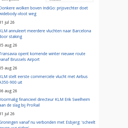
Donkere wolken boven IndiGo: prijsvechter doet
widebody-vloot weg
31 jul 26
KLM annuleert meerdere vluchten naar Barcelona
door staking
05 aug 26
Transavia opent komende winter nieuwe route
vanaf Brussels Airport
05 aug 26
KLM stelt eerste commerciële vlucht met Airbus
A350-900 uit
06 aug 26
Voormalig financieel directeur KLM Erik Swelheim
aan de slag bij ProRail
31 jul 26
Groningen vanaf nu verbonden met Esbjerg: 'scheelt
zeven uur rijden'