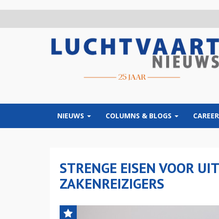
Overslaan
en
naar
de
inhoud
gaan
NIEUWS
COLUMNS & BLOGS
CAREER
STRENGE EISEN VOOR UI
ZAKENREIZIGERS