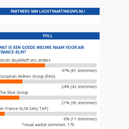
PARTNERS VAN LUCHTVAARTNIEUWS.NL!
POLL
WAT IS EEN GOEDE NIEUWE NAAM VOOR AIR
FRANCE-KLM?
Verzin alsjeblieft iets anders
47% (81 stemmen)
European Airlines Group (EAG)
24% (42 stemmen)
The Blue Group
21% (36 stemmen)
Air-France-KLM-SAS(-TAP)
6% (11 stemmen)
Totaal aantal stemmen: 170