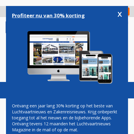
Overslaan
en
x
Digitaal Magazine
Registreer
Check in
naar
Profiteer nu van 30% korting
de
inhoud
gaan
Magazine
Podcasts
Vacatures
Toggl
naviga
Ontvang een jaar lang 30% korting op het beste van
Luchtvaartnieuws en Zakenreisnieuws. Krijg onbeperkt
toegang tot al het nieuws en de bijbehorende Apps.
737-MAX
Ontvang tevens 12 maanden het Luchtvaartnieuws
Magazine in de mail of op de mat.