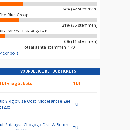
24% (42 stemmen)
The Blue Group
21% (36 stemmen)
Air-France-KLM-SAS(-TAP)
6% (11 stemmen)
Totaal aantal stemmen: 170
Meer polls
VOORDELIGE RETOURTICKETS
TUI vliegtickets
TUI
Jul: 8-dg cruise Oost Middellandse Zee
TUI
€1235
Jul: 9-daagse Chogogo Dive & Beach
TUI