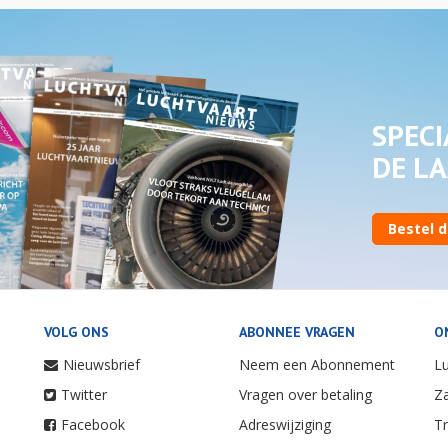
SPECI
DE LA
Bestel d
VOLG ONS
ABONNEE VRAGEN
O
Nieuwsbrief
Neem een Abonnement
Lu
Twitter
Vragen over betaling
Za
Facebook
Adreswijziging
Tr