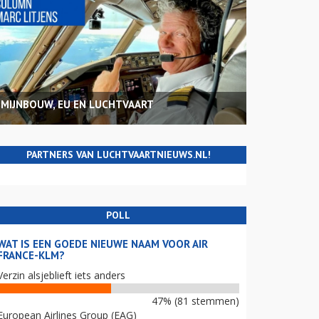
MIJNBOUW, EU EN LUCHTVAART
PARTNERS VAN LUCHTVAARTNIEUWS.NL!
POLL
WAT IS EEN GOEDE NIEUWE NAAM VOOR AIR
FRANCE-KLM?
Verzin alsjeblieft iets anders
47% (81 stemmen)
European Airlines Group (EAG)