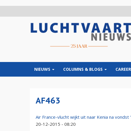
Overslaan
en
naar
de
inhoud
gaan
NIEUWS
COLUMNS & BLOGS
CAREER
AF463
Air France-vlucht wijkt uit naar Kenia na vondst '
20-12-2015 - 08:20