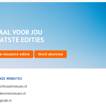
AAL VOOR JOU
ATSTE EDITIES
e nieuwste editie
Word abonnee
NZE WEBSITES
chtvaartnieuws.nl
kenreisnieuws.nl
iptalk.nl