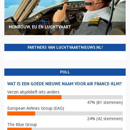
MIJNBOUW, EU EN LUCHTVAART
PARTNERS VAN LUCHTVAARTNIEUWS.NL!
POLL
WAT IS EEN GOEDE NIEUWE NAAM VOOR AIR FRANCE-KLM?
Verzin alsjeblieft iets anders
47% (81 stemmen)
European Airlines Group (EAG)
24% (42 stemmen)
The Blue Group