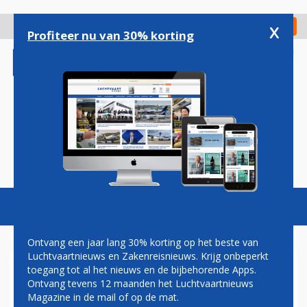
Overslaan
en
x
Digitaal Magazine
Registreer
Check in
naar
Profiteer nu van 30% korting
de
inhoud
gaan
Magazine
Podcasts
Vacatures
Toggl
naviga
Ontvang een jaar lang 30% korting op het beste van
Luchtvaartnieuws en Zakenreisnieuws. Krijg onbeperkt
toegang tot al het nieuws en de bijbehorende Apps.
AIRBUS 321NEO
Ontvang tevens 12 maanden het Luchtvaartnieuws
Magazine in de mail of op de mat.