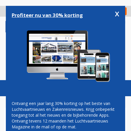
Overslaan
en
x
Digitaal Magazine
Registreer
Check in
naar
Profiteer nu van 30% korting
de
inhoud
gaan
Magazine
Podcasts
Vacatures
Toggl
naviga
Ontvang een jaar lang 30% korting op het beste van
Luchtvaartnieuws en Zakenreisnieuws. Krijg onbeperkt
toegang tot al het nieuws en de bijbehorende Apps.
ARSENAL
Ontvang tevens 12 maanden het Luchtvaartnieuws
Magazine in de mail of op de mat.