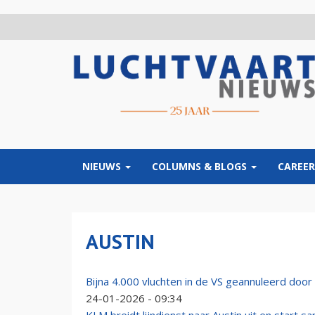
Overslaan
en
naar
de
inhoud
gaan
NIEUWS
COLUMNS & BLOGS
CAREER
AUSTIN
Bijna 4.000 vluchten in de VS geannuleerd doo
24-01-2026 - 09:34