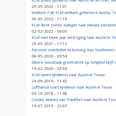
KLM breidt lijndienst naar Austin uit en start
23-05-2022 - 11:01
Welkom Y'all: KLM welkom geheten in Austin, T
30-03-2022 - 11:18
KLM deze zomer zuiniger naar nieuwe bestemm
02-02-2022 - 09:05
KLM met twee jaar vertraging naar Austin in T
25-05-2021 - 17:13
Persoon overleden na botsing met Southwest-v
08-05-2020 - 09:54
Elbers: noodzaak groeiruimte op Schiphol blijf
19-02-2020 - 23:30
KLM opent lijndienst naar Austin in Texas
24-09-2019 - 11:43
Lufthansa start lijndienst naar Austin in Texas
04-10-2018 - 11:48
Condor Airlines van Frankfurt naar Austin in Tex
19-07-2015 - 22:07