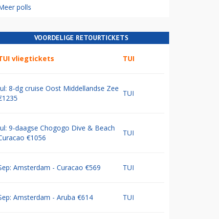
Meer polls
VOORDELIGE RETOURTICKETS
TUI vliegtickets
TUI
Jul: 8-dg cruise Oost Middellandse Zee
TUI
€1235
Jul: 9-daagse Chogogo Dive & Beach
TUI
Curacao €1056
Sep: Amsterdam - Curacao €569
TUI
Sep: Amsterdam - Aruba €614
TUI