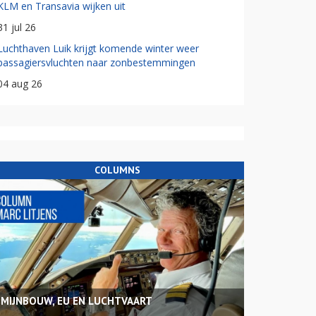
KLM en Transavia wijken uit
31 jul 26
Luchthaven Luik krijgt komende winter weer
passagiersvluchten naar zonbestemmingen
04 aug 26
COLUMNS
MIJNBOUW, EU EN LUCHTVAART