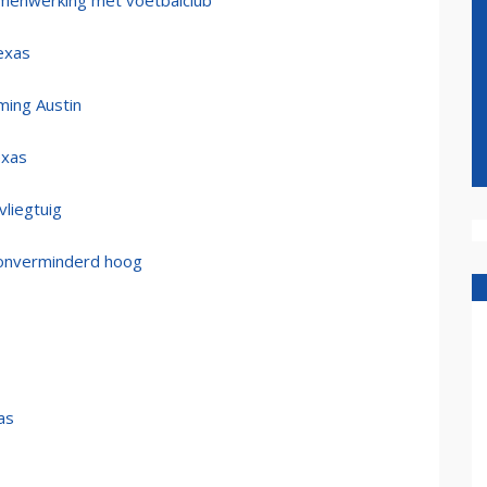
 samenwerking met voetbalclub
exas
ing Austin
exas
liegtuig
t onverminderd hoog
as