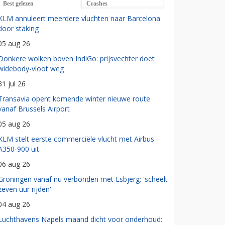
Best gelezen
Crashes
KLM annuleert meerdere vluchten naar Barcelona
door staking
05 aug 26
Donkere wolken boven IndiGo: prijsvechter doet
widebody-vloot weg
31 jul 26
Transavia opent komende winter nieuwe route
vanaf Brussels Airport
05 aug 26
KLM stelt eerste commerciële vlucht met Airbus
A350-900 uit
06 aug 26
Groningen vanaf nu verbonden met Esbjerg: 'scheelt
zeven uur rijden'
04 aug 26
Luchthavens Napels maand dicht voor onderhoud: