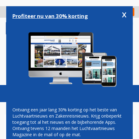
Overslaan
en
x
Digitaal Magazine
Registreer
Check in
naar
Profiteer nu van 30% korting
de
inhoud
gaan
Magazine
Podcasts
Vacatures
Toggl
naviga
Ontvang een jaar lang 30% korting op het beste van
Luchtvaartnieuws en Zakenreisnieuws. Krijg onbeperkt
toegang tot al het nieuws en de bijbehorende Apps.
BOEING 737 MAX 10
Ontvang tevens 12 maanden het Luchtvaartnieuws
Magazine in de mail of op de mat.