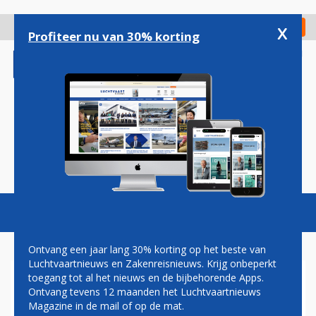
Overslaan
en
x
Digitaal Magazine
Registreer
Check in
naar
Profiteer nu van 30% korting
de
inhoud
gaan
Magazine
Podcasts
Vacatures
Toggl
naviga
Ontvang een jaar lang 30% korting op het beste van
Luchtvaartnieuws en Zakenreisnieuws. Krijg onbeperkt
toegang tot al het nieuws en de bijbehorende Apps.
BRUSSELS SOUTH
Ontvang tevens 12 maanden het Luchtvaartnieuws
CHARLEROI AIRPORT
Magazine in de mail of op de mat.