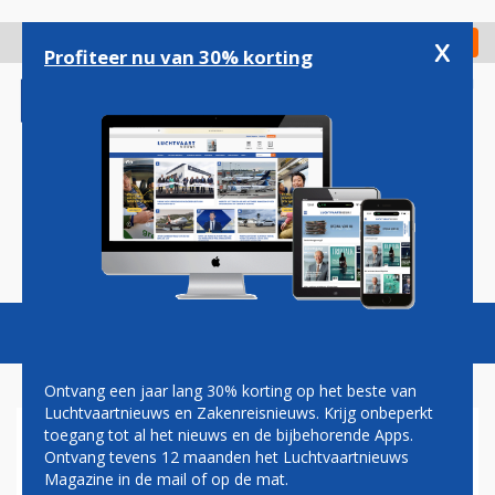
Overslaan
en
x
Digitaal Magazine
Registreer
Check in
naar
Profiteer nu van 30% korting
de
inhoud
gaan
Magazine
Podcasts
Vacatures
Toggl
naviga
Ontvang een jaar lang 30% korting op het beste van
Luchtvaartnieuws en Zakenreisnieuws. Krijg onbeperkt
toegang tot al het nieuws en de bijbehorende Apps.
RYANAIR START LIJNDIENST
Ontvang tevens 12 maanden het Luchtvaartnieuws
TUSSEN CHARLEROI EN IASI
Magazine in de mail of op de mat.