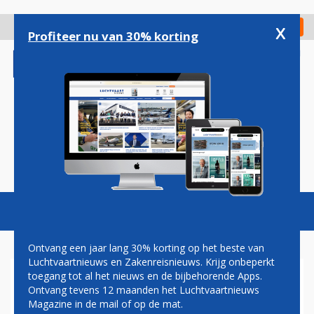
Overslaan
en
x
Digitaal Magazine
Registreer
Check in
naar
Profiteer nu van 30% korting
de
inhoud
gaan
Magazine
Podcasts
Vacatures
Toggl
naviga
Ontvang een jaar lang 30% korting op het beste van
Luchtvaartnieuws en Zakenreisnieuws. Krijg onbeperkt
toegang tot al het nieuws en de bijbehorende Apps.
BTW-VERHOGING
Ontvang tevens 12 maanden het Luchtvaartnieuws
Magazine in de mail of op de mat.