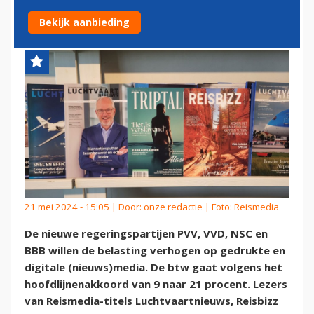
DUURDER MAKEN
Bekijk aanbieding
21 mei 2024 - 15:05 | Door:
onze redactie
| Foto: Reismedia
De nieuwe regeringspartijen PVV, VVD, NSC en
BBB willen de belasting verhogen op gedrukte en
digitale (nieuws)media. De btw gaat volgens het
hoofdlijnenakkoord van 9 naar 21 procent. Lezers
van Reismedia-titels Luchtvaartnieuws, Reisbizz