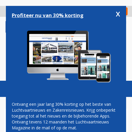
Overslaan
en
x
Digitaal Magazine
Registreer
Check in
naar
Profiteer nu van 30% korting
de
inhoud
gaan
Magazine
Podcasts
Vacatures
Toggl
naviga
Ontvang een jaar lang 30% korting op het beste van
Luchtvaartnieuws en Zakenreisnieuws. Krijg onbeperkt
toegang tot al het nieuws en de bijbehorende Apps.
NIEUWE REGERINGSPARTIJEN
Ontvang tevens 12 maanden het Luchtvaartnieuws
WILLEN MAGAZINES STUK
Magazine in de mail of op de mat.