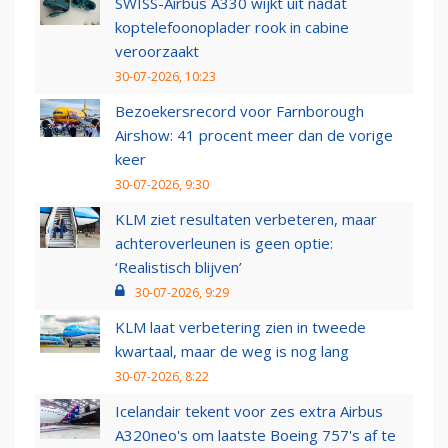
SWISS-Airbus A330 wijkt uit nadat
koptelefoonoplader rook in cabine
veroorzaakt
30-07-2026, 10:23
Bezoekersrecord voor Farnborough
Airshow: 41 procent meer dan de vorige
keer
30-07-2026, 9:30
KLM ziet resultaten verbeteren, maar
achteroverleunen is geen optie:
‘Realistisch blijven’
30-07-2026, 9:29
KLM laat verbetering zien in tweede
kwartaal, maar de weg is nog lang
30-07-2026, 8:22
Icelandair tekent voor zes extra Airbus
A320neo's om laatste Boeing 757's af te