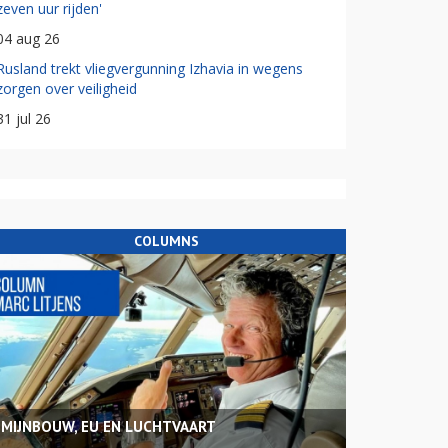
zeven uur rijden'
04 aug 26
Rusland trekt vliegvergunning Izhavia in wegens
zorgen over veiligheid
31 jul 26
COLUMNS
MIJNBOUW, EU EN LUCHTVAART