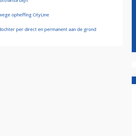
fthansa blijft
wege opheffing CityLine
e dochter per direct en permanent aan de grond