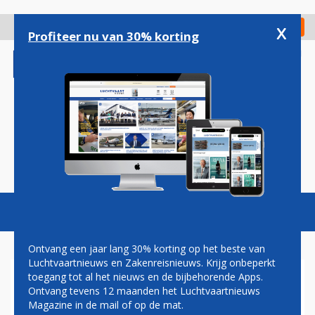
Overslaan
en
x
Digitaal Magazine
Registreer
Check in
naar
Profiteer nu van 30% korting
de
inhoud
gaan
Magazine
Podcasts
Vacatures
Toggl
naviga
Ontvang een jaar lang 30% korting op het beste van
Luchtvaartnieuws en Zakenreisnieuws. Krijg onbeperkt
toegang tot al het nieuws en de bijbehorende Apps.
CITYLINE
Ontvang tevens 12 maanden het Luchtvaartnieuws
Magazine in de mail of op de mat.