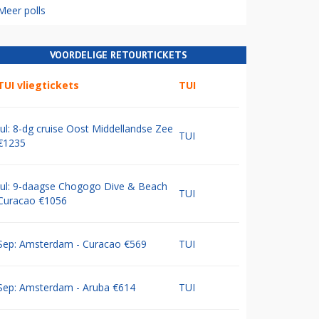
Meer polls
VOORDELIGE RETOURTICKETS
TUI vliegtickets
TUI
Jul: 8-dg cruise Oost Middellandse Zee
TUI
€1235
Jul: 9-daagse Chogogo Dive & Beach
TUI
Curacao €1056
Sep: Amsterdam - Curacao €569
TUI
Sep: Amsterdam - Aruba €614
TUI