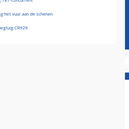
ng 787-concurrent
ing het vuur aan de schenen
liegtuig CR929