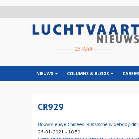
Overslaan
en
naar
de
inhoud
gaan
NIEUWS
COLUMNS & BLOGS
CAREER
CR929
Bouw nieuwe Chinees-Russische widebody dit j
26-01-2021 - 10:50