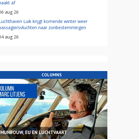
haakt af
06 aug 26
Luchthaven Luik krijgt komende winter weer
passagiersvluchten naar zonbestemmingen
04 aug 26
COLUMNS
MIJNBOUW, EU EN LUCHTVAART