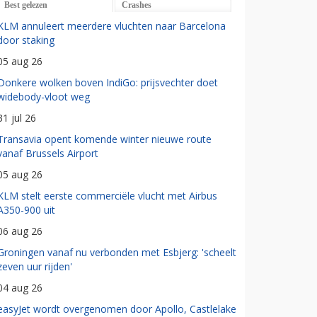
Best gelezen
Crashes
KLM annuleert meerdere vluchten naar Barcelona
door staking
05 aug 26
Donkere wolken boven IndiGo: prijsvechter doet
widebody-vloot weg
31 jul 26
Transavia opent komende winter nieuwe route
vanaf Brussels Airport
05 aug 26
KLM stelt eerste commerciële vlucht met Airbus
A350-900 uit
06 aug 26
Groningen vanaf nu verbonden met Esbjerg: 'scheelt
zeven uur rijden'
04 aug 26
easyJet wordt overgenomen door Apollo, Castlelake