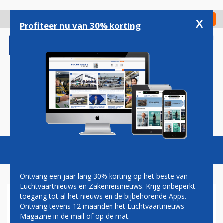
Overslaan
en
x
Digitaal Magazine
Registreer
Check in
naar
Profiteer nu van 30% korting
de
inhoud
gaan
Magazine
Podcasts
Vacatures
Toggl
naviga
Ontvang een jaar lang 30% korting op het beste van
Luchtvaartnieuws en Zakenreisnieuws. Krijg onbeperkt
toegang tot al het nieuws en de bijbehorende Apps.
CRJ-900
Ontvang tevens 12 maanden het Luchtvaartnieuws
Magazine in de mail of op de mat.