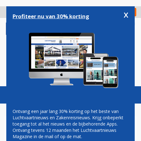
Overslaan
en
x
Digitaal Magazine
Registreer
Check in
naar
Profiteer nu van 30% korting
de
inhoud
gaan
Magazine
Podcasts
Vacatures
Toggl
naviga
Ontvang een jaar lang 30% korting op het beste van
Luchtvaartnieuws en Zakenreisnieuws. Krijg onbeperkt
toegang tot al het nieuws en de bijbehorende Apps.
D328ECO
Ontvang tevens 12 maanden het Luchtvaartnieuws
Magazine in de mail of op de mat.