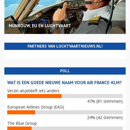
MIJNBOUW, EU EN LUCHTVAART
PARTNERS VAN LUCHTVAARTNIEUWS.NL!
POLL
WAT IS EEN GOEDE NIEUWE NAAM VOOR AIR FRANCE-KLM?
Verzin alsjeblieft iets anders
47% (81 stemmen)
European Airlines Group (EAG)
24% (42 stemmen)
The Blue Group