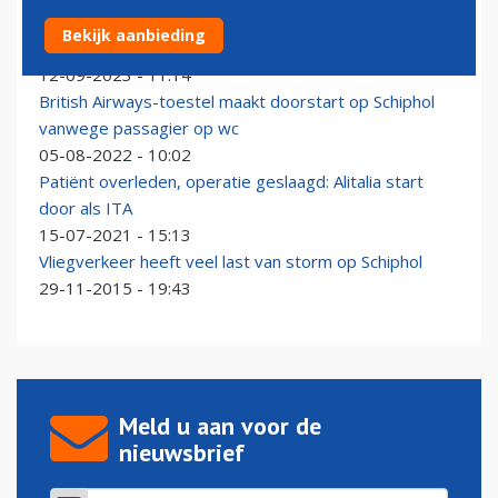
In beeld: Transavia-vlucht moet landing afbreken
Bekijk aanbieding
vanwege vogelwachter op landingsbaan
12-09-2023 - 11:14
British Airways-toestel maakt doorstart op Schiphol
vanwege passagier op wc
05-08-2022 - 10:02
Patiënt overleden, operatie geslaagd: Alitalia start
door als ITA
15-07-2021 - 15:13
Vliegverkeer heeft veel last van storm op Schiphol
29-11-2015 - 19:43
Meld u aan voor de
nieuwsbrief