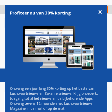
Overslaan
en
x
Digitaal Magazine
Registreer
Check in
naar
Profiteer nu van 30% korting
de
inhoud
gaan
Magazine
Podcasts
Vacatures
Toggl
naviga
Ontvang een jaar lang 30% korting op het beste van
Luchtvaartnieuws en Zakenreisnieuws. Krijg onbeperkt
toegang tot al het nieuws en de bijbehorende Apps.
DOORSTART
Ontvang tevens 12 maanden het Luchtvaartnieuws
Magazine in de mail of op de mat.