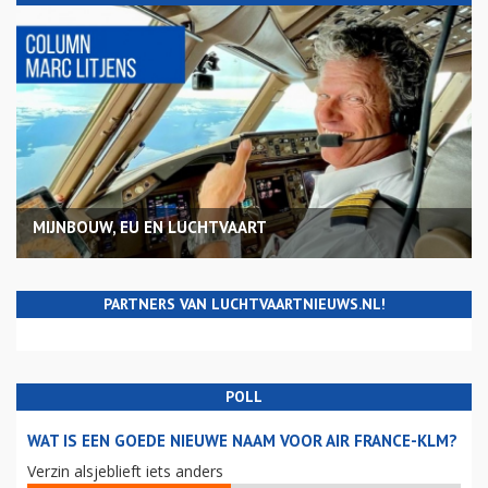
MIJNBOUW, EU EN LUCHTVAART
PARTNERS VAN LUCHTVAARTNIEUWS.NL!
POLL
WAT IS EEN GOEDE NIEUWE NAAM VOOR AIR FRANCE-KLM?
Verzin alsjeblieft iets anders