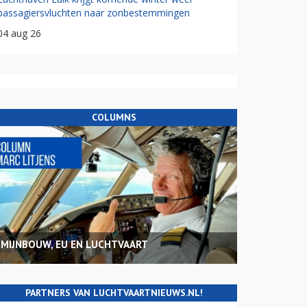
passagiersvluchten naar zonbestemmingen
04 aug 26
COLUMNS
MIJNBOUW, EU EN LUCHTVAART
PARTNERS VAN LUCHTVAARTNIEUWS.NL!