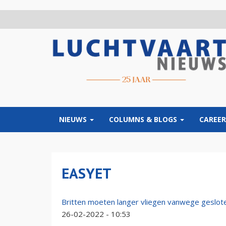
Overslaan
en
naar
de
inhoud
gaan
NIEUWS
COLUMNS & BLOGS
CAREER
EASYET
Britten moeten langer vliegen vanwege geslote
26-02-2022 - 10:53