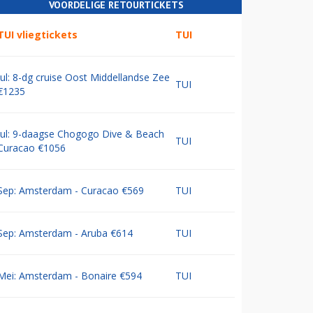
VOORDELIGE RETOURTICKETS
TUI vliegtickets
TUI
Jul: 8-dg cruise Oost Middellandse Zee
TUI
€1235
Jul: 9-daagse Chogogo Dive & Beach
TUI
Curacao €1056
Sep: Amsterdam - Curacao €569
TUI
Sep: Amsterdam - Aruba €614
TUI
Mei: Amsterdam - Bonaire €594
TUI