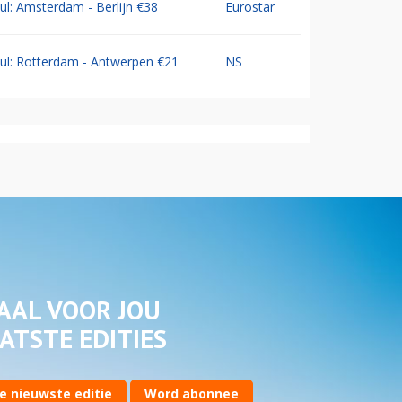
Jul: Amsterdam - Berlijn €38
Eurostar
Jul: Rotterdam - Antwerpen €21
NS
AAL VOOR JOU
ATSTE EDITIES
e nieuwste editie
Word abonnee