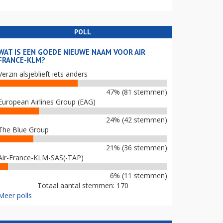
POLL
WAT IS EEN GOEDE NIEUWE NAAM VOOR AIR
FRANCE-KLM?
Verzin alsjeblieft iets anders
47% (81 stemmen)
European Airlines Group (EAG)
24% (42 stemmen)
The Blue Group
21% (36 stemmen)
Air-France-KLM-SAS(-TAP)
6% (11 stemmen)
Totaal aantal stemmen: 170
Meer polls