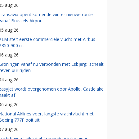
05 aug 26
Transavia opent komende winter nieuwe route
vanaf Brussels Airport
05 aug 26
KLM stelt eerste commerciële vlucht met Airbus
A350-900 uit
06 aug 26
Groningen vanaf nu verbonden met Esbjerg: 'scheelt
zeven uur rijden'
04 aug 26
easyJet wordt overgenomen door Apollo, Castlelake
haakt af
06 aug 26
National Airlines voert langste vrachtvlucht met
Boeing 777F ooit uit
07 aug 26
Luchthaven Luik krijgt komende winter weer