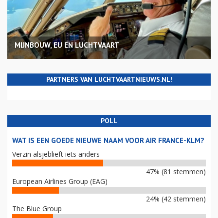
MIJNBOUW, EU EN LUCHTVAART
PARTNERS VAN LUCHTVAARTNIEUWS.NL!
POLL
WAT IS EEN GOEDE NIEUWE NAAM VOOR AIR FRANCE-KLM?
Verzin alsjeblieft iets anders
47% (81 stemmen)
European Airlines Group (EAG)
24% (42 stemmen)
The Blue Group