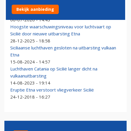
KLM- en Transavia-vluchten ondervinden hinder van
Bekijk aanbieding
aswolk Etna
06-07-2026 - 14:43
Hoogste waarschuwingsniveau voor luchtvaart op
Sicilië door nieuwe uitbarsting Etna
28-12-2025 - 18:58
Siciliaanse luchthaven gesloten na uitbarsting vulkaan
Etna
15-08-2024 - 14:57
Luchthaven Catania op Sicilië langer dicht na
vulkaanuitbarsting
14-08-2023 - 19:14
Eruptie Etna verstoort vliegverkeer Sicilië
24-12-2018 - 16:27