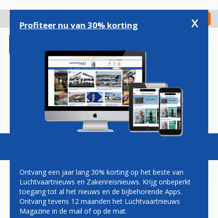
Overslaan
en
x
Digitaal Magazine
Registreer
Check in
naar
Profiteer nu van 30% korting
de
inhoud
gaan
Magazine
Podcasts
Vacatures
Toggl
naviga
Ontvang een jaar lang 30% korting op het beste van
Luchtvaartnieuws en Zakenreisnieuws. Krijg onbeperkt
toegang tot al het nieuws en de bijbehorende Apps.
ETNA
Ontvang tevens 12 maanden het Luchtvaartnieuws
Magazine in de mail of op de mat.