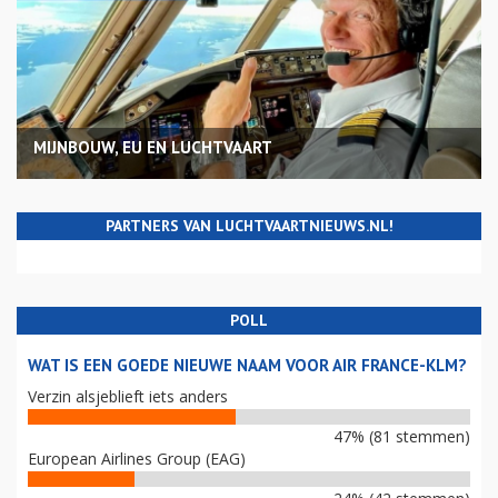
MIJNBOUW, EU EN LUCHTVAART
PARTNERS VAN LUCHTVAARTNIEUWS.NL!
POLL
WAT IS EEN GOEDE NIEUWE NAAM VOOR AIR FRANCE-KLM?
Verzin alsjeblieft iets anders
47% (81 stemmen)
European Airlines Group (EAG)