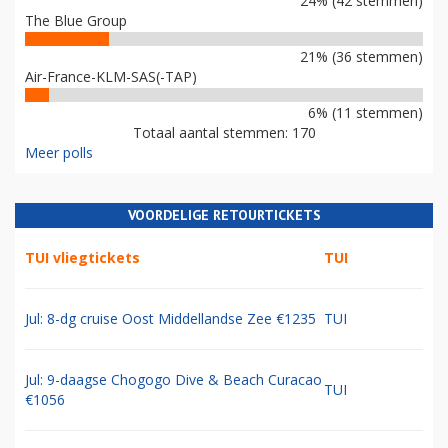
24% (42 stemmen)
The Blue Group
21% (36 stemmen)
Air-France-KLM-SAS(-TAP)
6% (11 stemmen)
Totaal aantal stemmen: 170
Meer polls
VOORDELIGE RETOURTICKETS
TUI vliegtickets
TUI
Jul: 8-dg cruise Oost Middellandse Zee €1235
TUI
Jul: 9-daagse Chogogo Dive & Beach Curacao
TUI
€1056