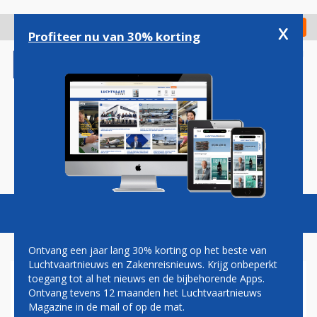
Overslaan
en
x
Digitaal Magazine
Registreer
Check in
naar
Profiteer nu van 30% korting
de
inhoud
gaan
Magazine
Podcasts
Vacatures
Toggl
naviga
Ontvang een jaar lang 30% korting op het beste van
Luchtvaartnieuws en Zakenreisnieuws. Krijg onbeperkt
toegang tot al het nieuws en de bijbehorende Apps.
FARNBOROUGH 2014
Ontvang tevens 12 maanden het Luchtvaartnieuws
Magazine in de mail of op de mat.