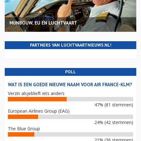
MIJNBOUW, EU EN LUCHTVAART
PARTNERS VAN LUCHTVAARTNIEUWS.NL!
POLL
WAT IS EEN GOEDE NIEUWE NAAM VOOR AIR FRANCE-KLM?
Verzin alsjeblieft iets anders
47% (81 stemmen)
European Airlines Group (EAG)
24% (42 stemmen)
The Blue Group
21% (36 stemmen)