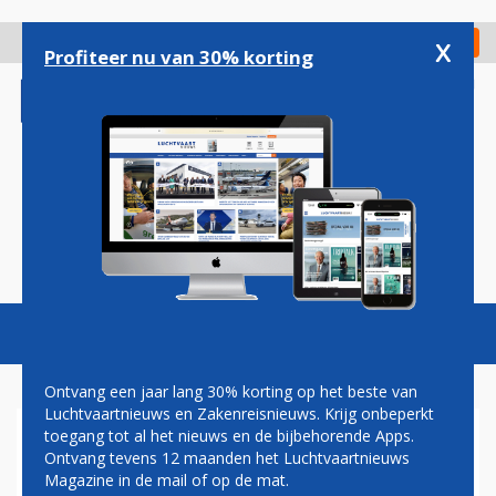
Overslaan
en
x
Digitaal Magazine
Registreer
Check in
naar
Profiteer nu van 30% korting
de
inhoud
gaan
Magazine
Podcasts
Vacatures
Toggl
naviga
Ontvang een jaar lang 30% korting op het beste van
Luchtvaartnieuws en Zakenreisnieuws. Krijg onbeperkt
toegang tot al het nieuws en de bijbehorende Apps.
GENDERNEUTRAAL
Ontvang tevens 12 maanden het Luchtvaartnieuws
Magazine in de mail of op de mat.