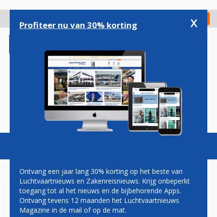
Overslaan
en
x
Digitaal Magazine
Registreer
Check in
naar
Profiteer nu van 30% korting
de
inhoud
gaan
Magazine
Podcasts
Vacatures
Toggl
naviga
Ontvang een jaar lang 30% korting op het beste van
Luchtvaartnieuws en Zakenreisnieuws. Krijg onbeperkt
toegang tot al het nieuws en de bijbehorende Apps.
GEORGETOWN
Ontvang tevens 12 maanden het Luchtvaartnieuws
Magazine in de mail of op de mat.