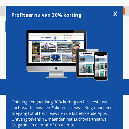
Overslaan
en
x
Digitaal Magazine
Registreer
Check in
naar
Profiteer nu van 30% korting
de
inhoud
gaan
Magazine
Podcasts
Vacatures
Toggl
naviga
Ontvang een jaar lang 30% korting op het beste van
Luchtvaartnieuws en Zakenreisnieuws. Krijg onbeperkt
toegang tot al het nieuws en de bijbehorende Apps.
GREGOROWITSCH
Ontvang tevens 12 maanden het Luchtvaartnieuws
Magazine in de mail of op de mat.