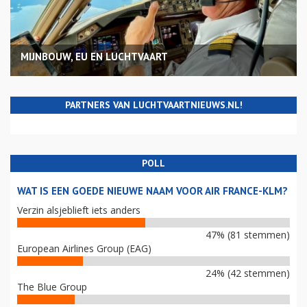
MIJNBOUW, EU EN LUCHTVAART
PARTNERS VAN LUCHTVAARTNIEUWS.NL!
POLL
WAT IS EEN GOEDE NIEUWE NAAM VOOR AIR FRANCE-KLM?
Verzin alsjeblieft iets anders
47% (81 stemmen)
European Airlines Group (EAG)
24% (42 stemmen)
The Blue Group