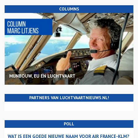
COLUMNS
MIJNBOUW, EU EN LUCHTVAART
PARTNERS VAN LUCHTVAARTNIEUWS.NL!
POLL
WAT IS EEN GOEDE NIEUWE NAAM VOOR AIR FRANCE-KLM?