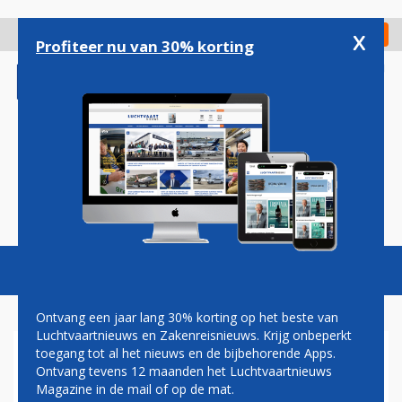
Overslaan
en
x
Digitaal Magazine
Registreer
Check in
naar
Profiteer nu van 30% korting
de
inhoud
gaan
Magazine
Podcasts
Vacatures
Toggl
naviga
Ontvang een jaar lang 30% korting op het beste van
Luchtvaartnieuws en Zakenreisnieuws. Krijg onbeperkt
toegang tot al het nieuws en de bijbehorende Apps.
HI FLY
Ontvang tevens 12 maanden het Luchtvaartnieuws
Magazine in de mail of op de mat.