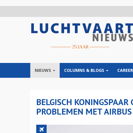
Overslaan
en
naar
de
inhoud
gaan
NIEUWS
COLUMNS & BLOGS
CAREER
BELGISCH KONINGSPAAR 
PROBLEMEN MET AIRBUS