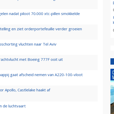
elen nadat piloot 70.000 xtc-pillen smokkelde
elling en ziet orderportefeuille verder groeien
chorting vluchten naar Tel Aviv
vrachtvlucht met Boeing 777F ooit uit
happij gaat afscheid nemen van A220-100-vloot
 Apollo, Castlelake haakt af
n de luchtvaart