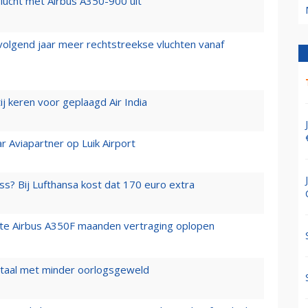
lucht met Airbus A350-900 uit
 volgend jaar meer rechtstreekse vluchten vanaf
j keren voor geplaagd Air India
r Aviapartner op Luik Airport
ss? Bij Lufthansa kost dat 170 euro extra
rste Airbus A350F maanden vertraging oplopen
wartaal met minder oorlogsgeweld