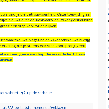
ieuws vind je die betrouwbaarheid. Onze toewijding aan
ijke nieuws over de luchtvaart- en (zaken)reisindustrie
raag een stap voor willen blijven.
Luchtvaartnieuws Magazine en Zakenreisnieuws.nl krijg
e ervaring die je steeds een stap voorsprong geeft.
el van een gemeenschap die waarde hecht aan
listiek.
nieuwsbrief
Tip de redactie
 tak SAS op laatste moment afgeblazen