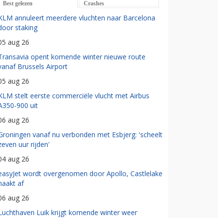
Best gelezen
Crashes
KLM annuleert meerdere vluchten naar Barcelona
door staking
05 aug 26
Transavia opent komende winter nieuwe route
vanaf Brussels Airport
05 aug 26
KLM stelt eerste commerciële vlucht met Airbus
A350-900 uit
06 aug 26
Groningen vanaf nu verbonden met Esbjerg: 'scheelt
zeven uur rijden'
04 aug 26
easyJet wordt overgenomen door Apollo, Castlelake
haakt af
06 aug 26
Luchthaven Luik krijgt komende winter weer