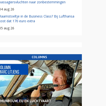
passagiersvluchten naar zonbestemmingen
04 aug 26
Raamstoeltje in de Business Class? Bij Lufthansa
kost dat 170 euro extra
05 aug 26
COLUMNS
MIJNBOUW, EU EN LUCHTVAART