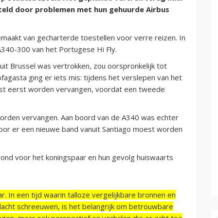
steld door problemen met hun gehuurde Airbus
maakt van gecharterde toestellen voor verre reizen. In
A340-300 van het Portugese Hi Fly.
uit Brussel was vertrokken, zou oorspronkelijk tot
fagasta ging er iets mis: tijdens het verslepen van het
est eerst worden vervangen, voordat een tweede
orden vervangen. Aan boord van de A340 was echter
or er een nieuwe band vanuit Santiago moest worden
vond voor het koningspaar en hun gevolg huiswaarts
r. In een tijd waarin talloze vergelijkbare bronnen en
acht schreeuwen, is het belangrijk om betrouwbare
ngen, maar ook perspectief en verhalen die er echt toe