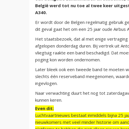
België werd tot nu toe al twee keer uitge
A340.
Er wordt door de Belgen regelmatig gebruik ge
dit geval gaat het om een 25 jaar oude Airbus 
Het staatsbezoek, dat al met enige vertraging 
afgelopen donderdag duren. Bij vertrek uit Anto
vliegtuig raakte een band beschadigd. Dat mo
poging kon worden ondernomen.
Later bleek ook een tweede band te moeten w
slechts één reserveband meegenomen, waardo
ingevlogen.
Naar verwachting duurt het nog tot zaterdaga
kunnen keren.
Even dit:
Luchtvaartnieuws bestaat inmiddels bijna 25 jaa
nieuwkomers met veel minder historie om aand
platforms te hebben die niet alleen nieuws bre