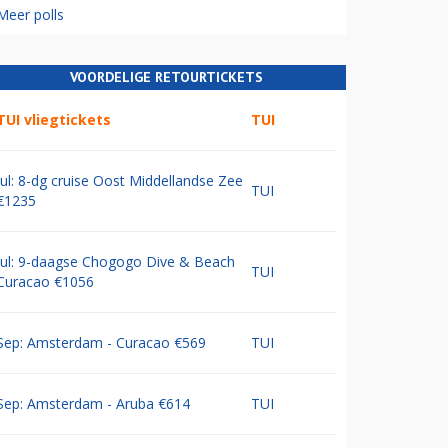
Meer polls
VOORDELIGE RETOURTICKETS
TUI vliegtickets
TUI
Jul: 8-dg cruise Oost Middellandse Zee
TUI
€1235
Jul: 9-daagse Chogogo Dive & Beach
TUI
Curacao €1056
Sep: Amsterdam - Curacao €569
TUI
Sep: Amsterdam - Aruba €614
TUI