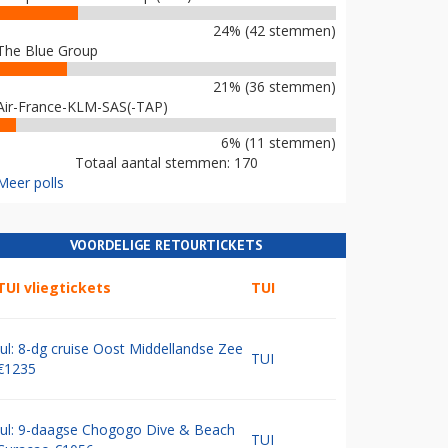
24% (42 stemmen)
The Blue Group
21% (36 stemmen)
Air-France-KLM-SAS(-TAP)
6% (11 stemmen)
Totaal aantal stemmen: 170
Meer polls
VOORDELIGE RETOURTICKETS
TUI vliegtickets
TUI
Jul: 8-dg cruise Oost Middellandse Zee
TUI
€1235
Jul: 9-daagse Chogogo Dive & Beach
TUI