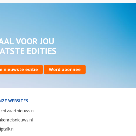
AAL VOOR JOU
ATSTE EDITIES
e nieuwste editie
Word abonnee
NZE WEBSITES
chtvaartnieuws.nl
kenreisnieuws.nl
iptalk.nl