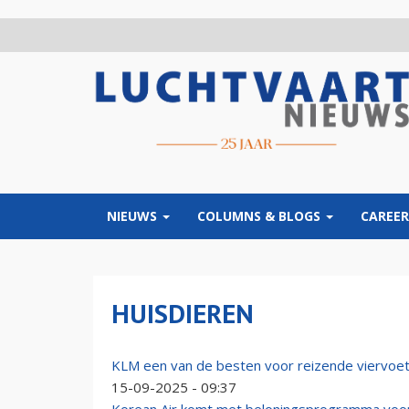
Overslaan
en
naar
de
inhoud
gaan
NIEUWS
COLUMNS & BLOGS
CAREER
HUISDIEREN
KLM een van de besten voor reizende viervoe
15-09-2025 - 09:37