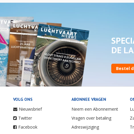
SPECI
DE LA
Bestel d
VOLG ONS
ABONNEE VRAGEN
O
Nieuwsbrief
Neem een Abonnement
Lu
Twitter
Vragen over betaling
Za
Facebook
Adreswijziging
Tr