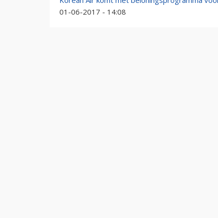
Korean Air komt met beloningsprogramma voor
01-06-2017 - 14:08