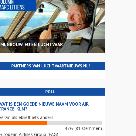
MIJNBOUW, EU EN LUCHTVAART
PARTNERS VAN LUCHTVAARTNIEUWS.NL!
POLL
WAT IS EEN GOEDE NIEUWE NAAM VOOR AIR
FRANCE-KLM?
Verzin alsjeblieft iets anders
47% (81 stemmen)
European Airlines Group (EAG)