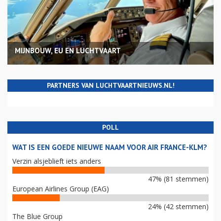
MIJNBOUW, EU EN LUCHTVAART
PARTNERS VAN LUCHTVAARTNIEUWS.NL!
POLL
WAT IS EEN GOEDE NIEUWE NAAM VOOR AIR FRANCE-KLM?
Verzin alsjeblieft iets anders
47% (81 stemmen)
European Airlines Group (EAG)
24% (42 stemmen)
The Blue Group