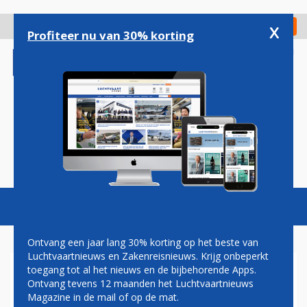
Overslaan
en
x
Digitaal Magazine
Registreer
Check in
naar
Profiteer nu van 30% korting
de
inhoud
gaan
Magazine
Podcasts
Vacatures
Toggl
naviga
Ontvang een jaar lang 30% korting op het beste van
Luchtvaartnieuws en Zakenreisnieuws. Krijg onbeperkt
toegang tot al het nieuws en de bijbehorende Apps.
IATA
Ontvang tevens 12 maanden het Luchtvaartnieuws
Magazine in de mail of op de mat.