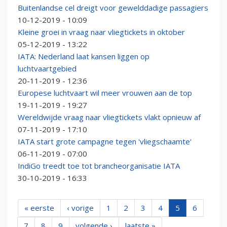
Buitenlandse cel dreigt voor gewelddadige passagiers
10-12-2019 - 10:09
Kleine groei in vraag naar vliegtickets in oktober
05-12-2019 - 13:22
IATA: Nederland laat kansen liggen op
luchtvaartgebied
20-11-2019 - 12:36
Europese luchtvaart wil meer vrouwen aan de top
19-11-2019 - 19:27
Wereldwijde vraag naar vliegtickets vlakt opnieuw af
07-11-2019 - 17:10
IATA start grote campagne tegen 'vliegschaamte'
06-11-2019 - 07:00
IndiGo treedt toe tot brancheorganisatie IATA
30-10-2019 - 16:33
« eerste
‹ vorige
1
2
3
4
5
6
7
8
9
volgende ›
laatste »