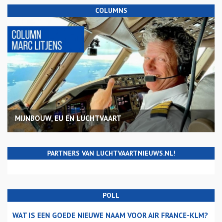
COLUMNS
MIJNBOUW, EU EN LUCHTVAART
PARTNERS VAN LUCHTVAARTNIEUWS.NL!
POLL
WAT IS EEN GOEDE NIEUWE NAAM VOOR AIR FRANCE-KLM?