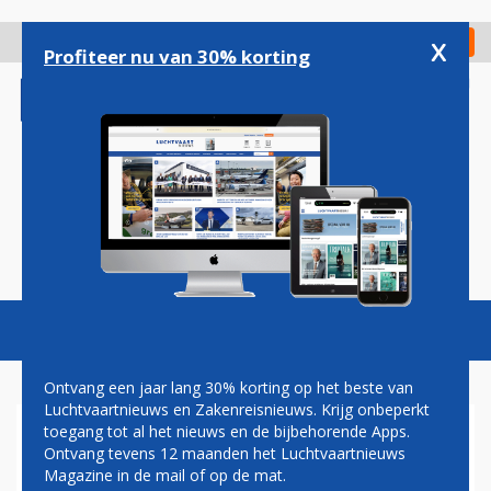
Overslaan
en
x
Digitaal Magazine
Registreer
Check in
naar
Profiteer nu van 30% korting
de
inhoud
gaan
Magazine
Podcasts
Vacatures
Toggl
naviga
Ontvang een jaar lang 30% korting op het beste van
Luchtvaartnieuws en Zakenreisnieuws. Krijg onbeperkt
toegang tot al het nieuws en de bijbehorende Apps.
IATA
Ontvang tevens 12 maanden het Luchtvaartnieuws
Magazine in de mail of op de mat.