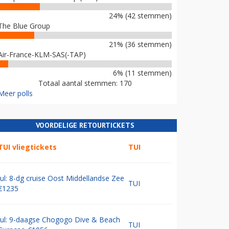
24% (42 stemmen)
The Blue Group
21% (36 stemmen)
Air-France-KLM-SAS(-TAP)
6% (11 stemmen)
Totaal aantal stemmen: 170
Meer polls
VOORDELIGE RETOURTICKETS
TUI vliegtickets
TUI
Jul: 8-dg cruise Oost Middellandse Zee
TUI
€1235
Jul: 9-daagse Chogogo Dive & Beach
TUI