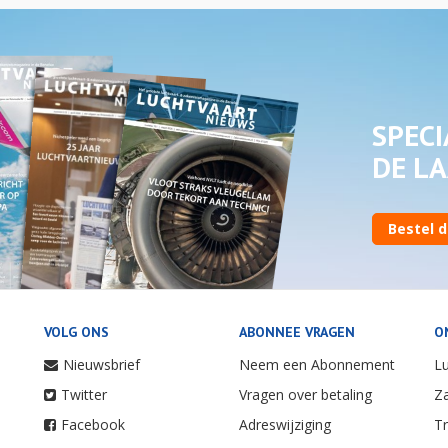
SPECI
DE LA
Bestel d
VOLG ONS
ABONNEE VRAGEN
O
Nieuwsbrief
Neem een Abonnement
Lu
Twitter
Vragen over betaling
Za
Facebook
Adreswijziging
Tr