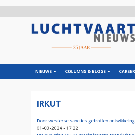
Overslaan
en
naar
de
inhoud
gaan
NIEUWS
COLUMNS & BLOGS
CAREER
IRKUT
Door westerse sancties getroffen ontwikkelin
01-03-2024 - 17:22