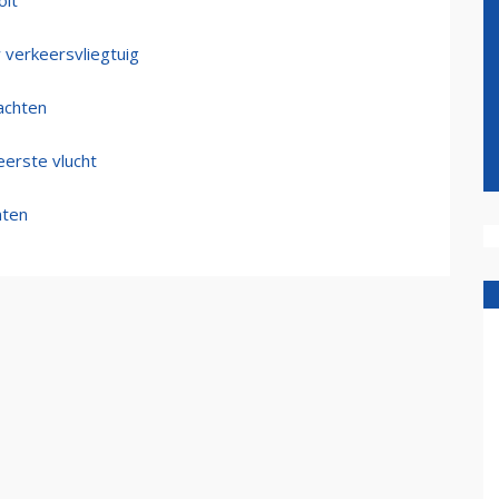
oit
 verkeersvliegtuig
achten
erste vlucht
nten