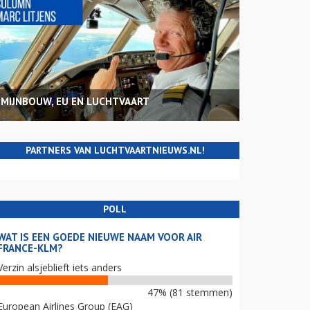
MIJNBOUW, EU EN LUCHTVAART
PARTNERS VAN LUCHTVAARTNIEUWS.NL!
POLL
WAT IS EEN GOEDE NIEUWE NAAM VOOR AIR
FRANCE-KLM?
Verzin alsjeblieft iets anders
47% (81 stemmen)
European Airlines Group (EAG)