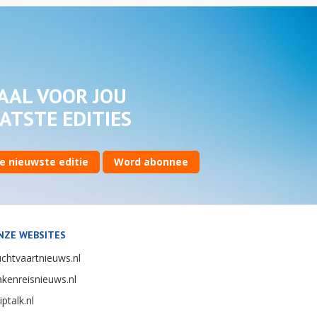
AAL VOOR JOU
ATSTE EDITIES
e nieuwste editie
Word abonnee
NZE WEBSITES
chtvaartnieuws.nl
kenreisnieuws.nl
iptalk.nl